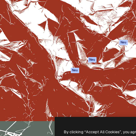
attform, um deine beste
Spaces
Academy
klichen. Mehr als 1 Million
KI-Assistent
Dokumentation
er Kreativen, Unternehmen,
KI-Bildgenerator
Support
Studios.
KI-Videogenerator
AGB
KI-
Datenschutzerkl
Stimmengenerator
Originale
Neu
Stock-Inhalte
Cookie-Richtlinie
MCP für
Vertrauenszentr
Neu
Claude/ChatGPT
Partner
Agenten
Neu
Unternehmen
API
Mobile App
Alle Magnific-Tools
-
2026
Freepik Company S.L.U.
Alle Rechte vorbehalten
.
By clicking “Accept All Cookies”, you ag