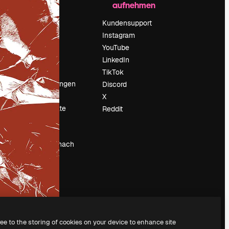
aufnehmen
Preise
Über uns
Kundensupport
Reviews
Instagram
Karriere
YouTube
ärung
Suchtrends
LinkedIn
Blog
TikTok
Veranstaltungen
Discord
um
Slidesgo
X
Deine Inhalte
Reddit
verkaufen
Pressesaal
Suchst du nach
magnific.ai
ree to the storing of cookies on your device to enhance site