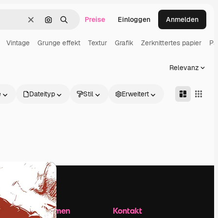
Preise
Einloggen
Anmelden
Löschen
Nach Bild suchen
Suchen
Vintage
Grunge effekt
Textur
Grafik
Zerknittertes papier
Pa
Relevanz
e
Dateityp
Stil
Erweitert
Unternehmen
Kontakt