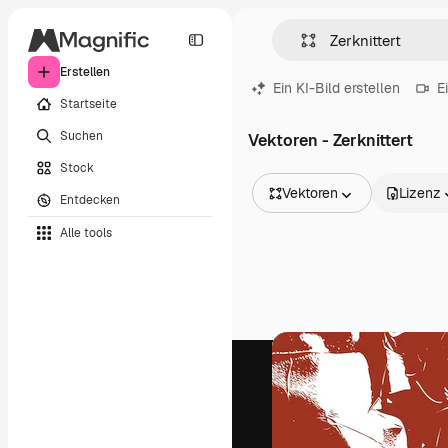
Erstellen
Ein KI-Bild erstellen
E
Startseite
Suchen
Vektoren - Zerknittert
Stock
Vektoren
Lizenz
Entdecken
Alle Bilder
Alle tools
Vektoren
Illustrationen
Fotos
PSD
Vorlagen
Mockups
Videos
Filmmaterial
Motion Graphics
Videovorlagen
Icons
3D-Modelle
Schriftarten