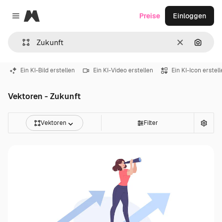
Magnific
Preise
Einloggen
Close menu
Löschen
Nach B
Ein KI-Bild erstellen
Ein KI-Video erstellen
Ein KI-Icon erstel
Vektoren - Zukunft
Vektoren
Filter