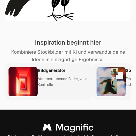
Inspiration beginnt hier
Kombiniere Stockbilder mit KI und verwandle deine
Ideen in einzigartige Ergebnisse.
Bildgenerator
Spac
Atemberaubende Bilder, volle
Eine 
Kontrolle
jeden