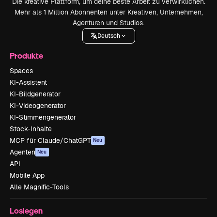
Die kreative Plattform, um deine beste Arbeit zu verwirklichen.
Mehr als 1 Million Abonnenten unter Kreativen, Unternehmen,
Agenturen und Studios.
Deutsch
Produkte
Spaces
KI-Assistent
KI-Bildgenerator
KI-Videogenerator
KI-Stimmengenerator
Stock-Inhalte
MCP für Claude/ChatGPT
Neu
Agenten
Neu
API
Mobile App
Alle Magnific-Tools
Loslegen