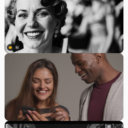
Premium
Premium
Generiert von KI