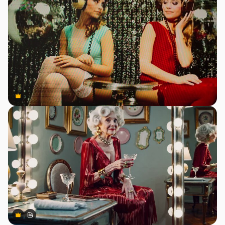
Premium
Premium
Premium
Premium
Generiert von KI