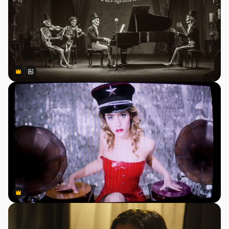
Premium
Premium
Generiert von KI
Premium
Premium