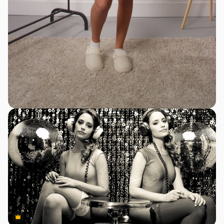
Premium
Premium