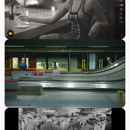
Premium
Premium