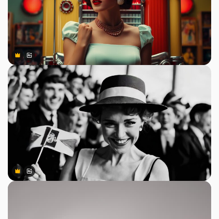
Premium
Premium
Generiert von KI
Premium
Premium
Generiert von KI