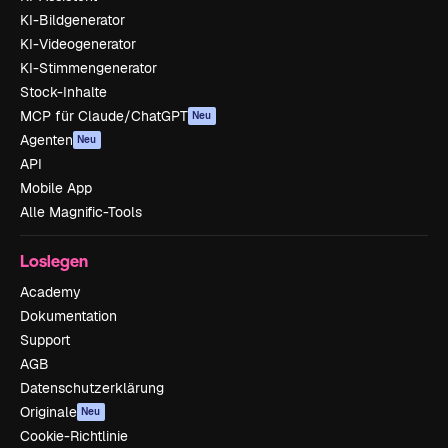
KI-Bildgenerator
KI-Videogenerator
KI-Stimmengenerator
Stock-Inhalte
MCP für Claude/ChatGPT
Neu
Agenten
Neu
API
Mobile App
Alle Magnific-Tools
Loslegen
Academy
Dokumentation
Support
AGB
Datenschutzerklärung
Originale
Neu
Cookie-Richtlinie