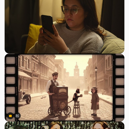
Premium
Premium
Generiert von KI