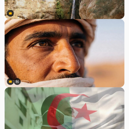
Premium
Premium
Premium
Premium
Generiert von KI