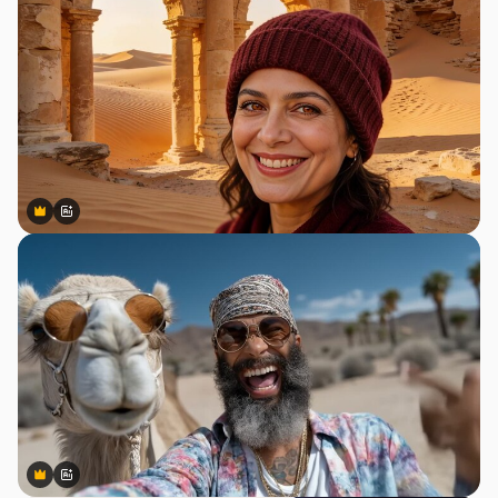
Premium
Premium
Generiert von KI
Premium
Premium
Generiert von KI