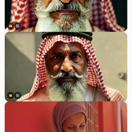
Premium
Premium
Generiert von KI
Premium
Premium
Generiert von KI