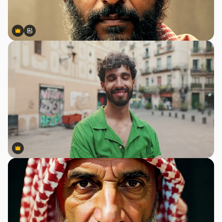
Premium
Premium
Generiert von KI
Premium
Premium