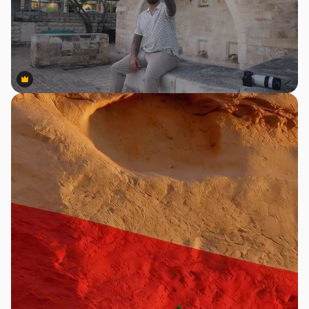
Premium
Premium