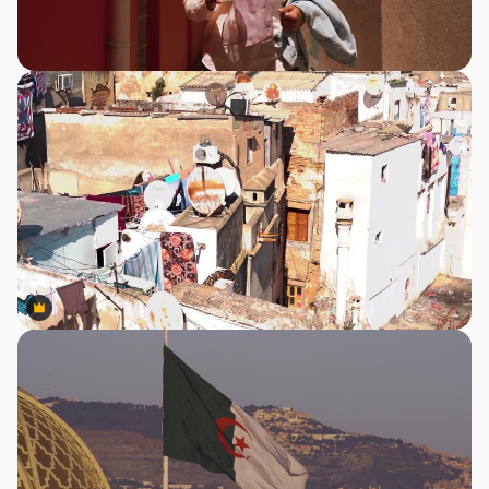
Premium
Premium