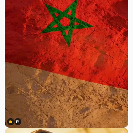
Premium
Premium
Generiert von KI