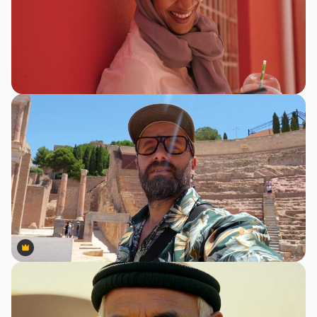
Premium
Premium