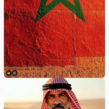
Premium
Premium
Generiert von KI