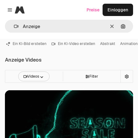
Magnific
Preise
Einloggen
Close menu
Löschen
Nach B
Ein KI-Bild erstellen
Ein KI-Video erstellen
Abstrakt
Animation
Anzeige Videos
Videos
Filter