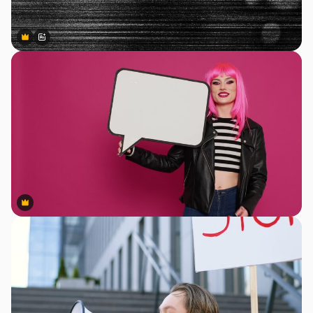
Premium
Premium
Generiert von KI
Premium
Premium