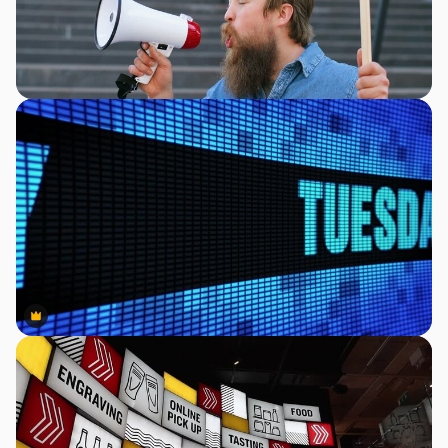
Premium
Premium