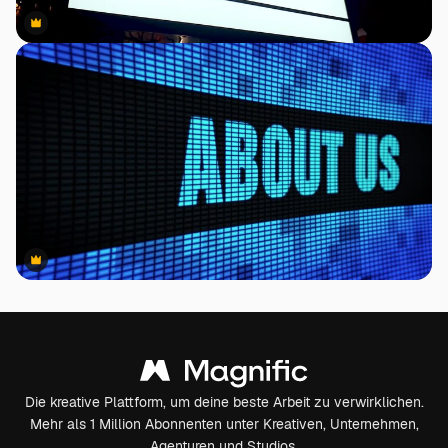
Premium
Premium
Premium
Premium
Die kreative Plattform, um deine beste Arbeit zu verwirklichen.
Mehr als 1 Million Abonnenten unter Kreativen, Unternehmen,
Agenturen und Studios.