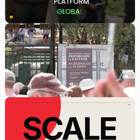
Premium
Premium