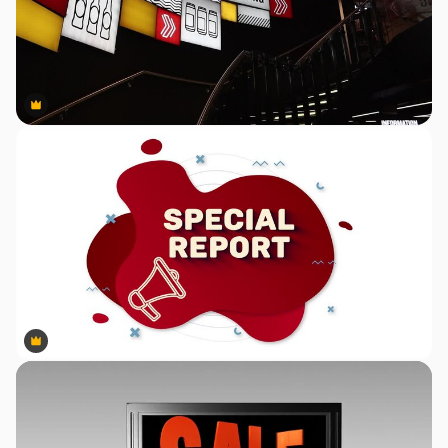
Premium
Premium
Premium
Premium