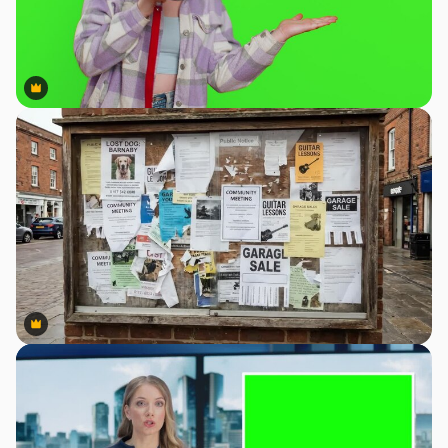
Premium
Premium
Premium
Premium