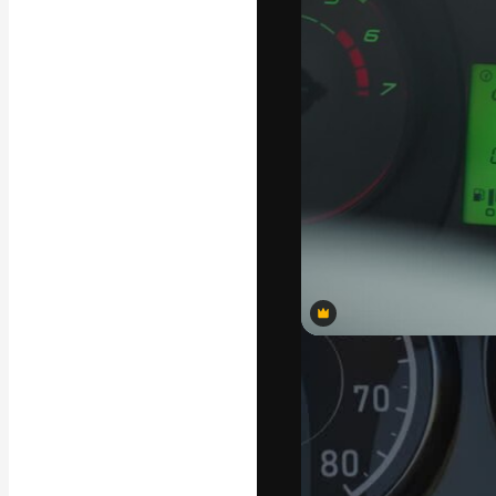
Die kreative Pl
Arbeit zu verwir
Abonnenten unt
Agenturen und 
Deutsch
Premium
Premium
Premium
Premium
Premium
Premium
Premium
Premium
Premium
Premium
Premium
Premium
Premium
Premium
Premium
Premium
Premium
Premium
Premium
Premium
Premium
Premium
Premium
Premium
Premium
Premium
Premium
Premium
Premium
Premium
Premium
Premium
Premium
Premium
Premium
Premium
Premium
Premium
Premium
Premium
Premium
Premium
Premium
Premium
Premium
Premium
Premium
Premium
Premium
Premium
Premium
Premium
Premium
Premium
Premium
Premium
Premium
Premium
Premium
Premium
Premium
Premium
Premium
Premium
Premium
Premium
Premium
Premium
Premium
Premium
Premium
Premium
Premium
Premium
Premium
Premium
Premium
Premium
Premium
Premium
Premium
Premium
Premium
Premium
Premium
Premium
Premium
Premium
Premium
Premium
Premium
Premium
Premium
Premium
Generiert von KI
Generiert von KI
Generiert von KI
Copyright © 2010