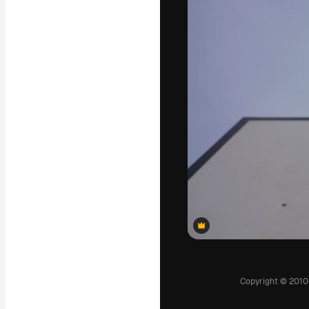
Icons
3D-Modelle
Schriftarten
Die kreative Pl
Arbeit zu verwir
Abonnenten unt
Agenturen und 
Deutsch
Premium
Premium
Premium
Premium
Premium
Premium
Premium
Premium
Premium
Premium
Premium
Premium
Premium
Premium
Premium
Premium
Premium
Premium
Premium
Premium
Premium
Premium
Premium
Premium
Premium
Premium
Premium
Premium
Premium
Premium
Premium
Premium
Premium
Premium
Premium
Premium
Premium
Premium
Premium
Premium
Premium
Premium
Premium
Premium
Premium
Premium
Premium
Premium
Premium
Premium
Premium
Premium
Premium
Premium
Premium
Premium
Premium
Premium
Premium
Premium
Generiert von KI
Generiert von KI
Generiert von KI
Copyright © 2010