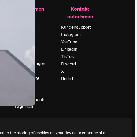
Unternehmen
Kontakt
aufnehmen
Preise
Über uns
Kundensupport
Reviews
Instagram
Karriere
YouTube
ärung
Suchtrends
LinkedIn
Blog
TikTok
Veranstaltungen
Discord
um
Slidesgo
X
Deine Inhalte
Reddit
verkaufen
Pressesaal
Suchst du nach
magnific.ai
ree to the storing of cookies on your device to enhance site