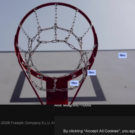
Produkte
Loslegen
attform, um deine beste
Spaces
Academy
klichen. Mehr als 1 Million
KI-Assistent
Dokumentation
er Kreativen, Unternehmen,
KI-Bildgenerator
Support
Studios.
KI-Videogenerator
AGB
KI-
Datenschutzerkl
Stimmengenerator
Originale
Neu
Stock-Inhalte
Cookie-Richtlinie
MCP für
Vertrauenszentr
Neu
Claude/ChatGPT
Partner
Agenten
Neu
Unternehmen
API
Mobile App
Alle Magnific-Tools
-
2026
Freepik Company S.L.U.
Alle Rechte vorbehalten
.
By clicking “Accept All Cookies”, you ag