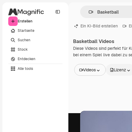
Erstellen
Ein KI-Bild erstellen
E
Startseite
Suchen
Basketball Videos
Diese Videos sind perfekt für 
Stock
bei einem Spiel live dabei zu 
Entdecken
Alle tools
Videos
Lizenz
Alle Bilder
Vektoren
Illustrationen
Fotos
PSD
Vorlagen
Mockups
Videos
Filmmaterial
Motion Graphics
Videovorlagen