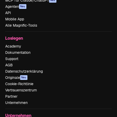
MCP für Claude/ChatGPT
Neu
Agenten
Neu
API
Mobile App
Alle Magnific-Tools
Loslegen
Academy
Dokumentation
Support
AGB
Datenschutzerklärung
Originale
Neu
Cookie-Richtlinie
Vertrauenszentrum
Partner
Unternehmen
Unternehmen