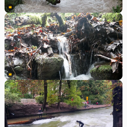
Premium
Premium
Premium
Premium