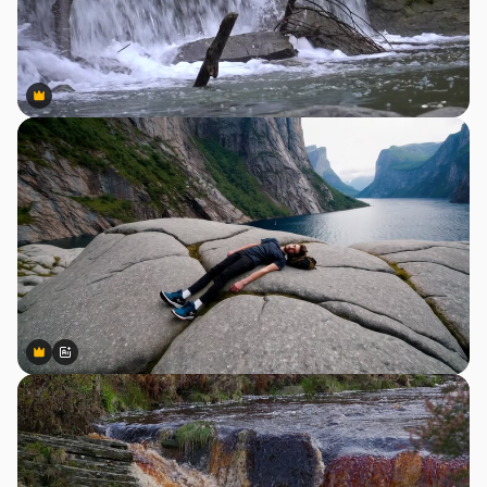
Premium
Premium
Premium
Premium
Generiert von KI