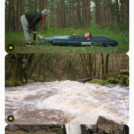
Premium
Premium
Premium
Premium