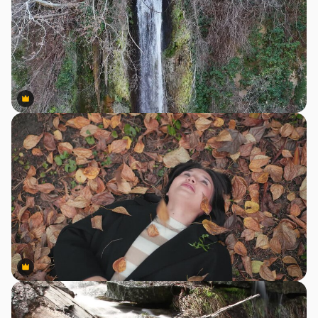
Premium
Premium
Premium
Premium