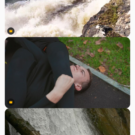
Premium
Premium
Premium
Premium