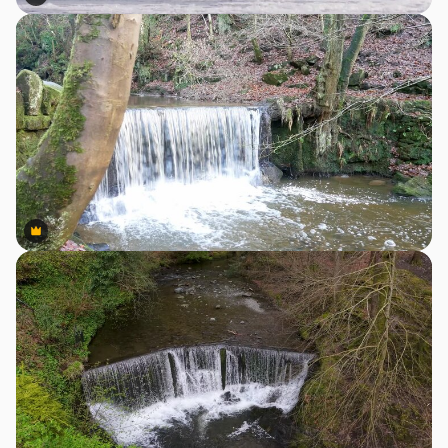
Premium
Premium
Premium
Premium