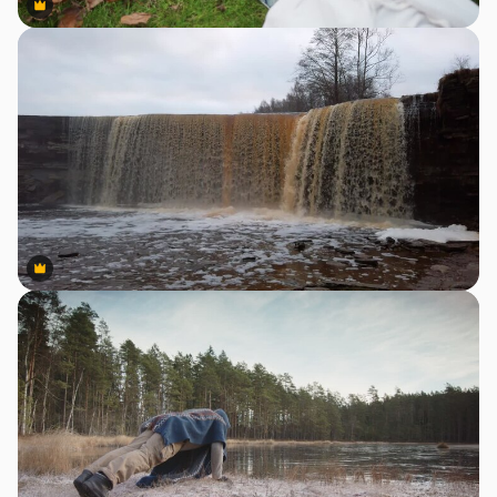
Premium
Premium
Premium
Premium