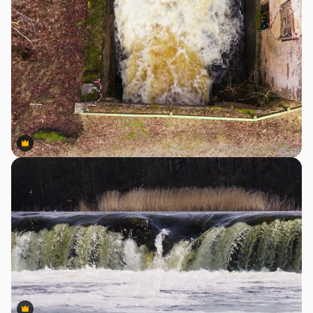
Premium
Premium