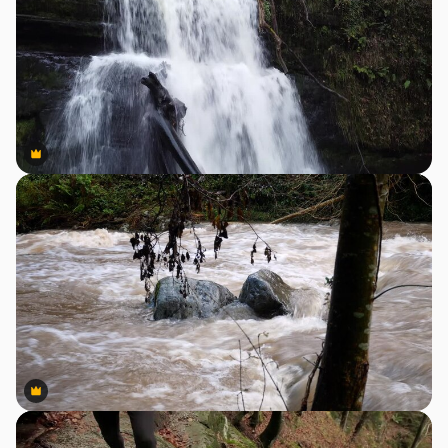
Premium
Premium
Premium
Premium