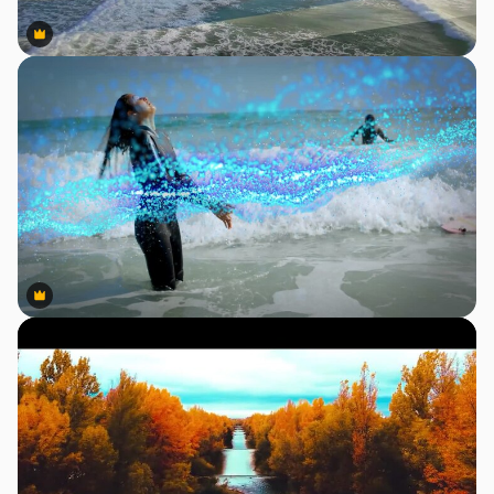
Premium
Premium
Premium
Premium