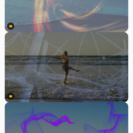
Premium
Premium
Premium
Premium