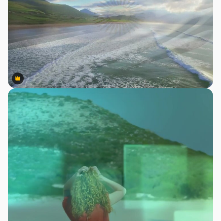
Premium
Premium