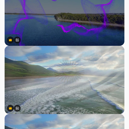
Premium
Premium
Generiert von KI
Premium
Premium
Generiert von KI