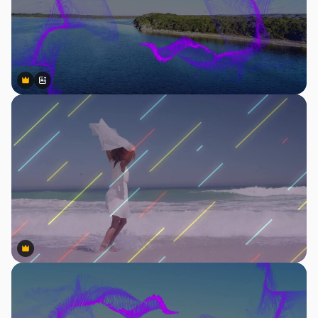
Premium
Premium
Generiert von KI
Premium
Premium