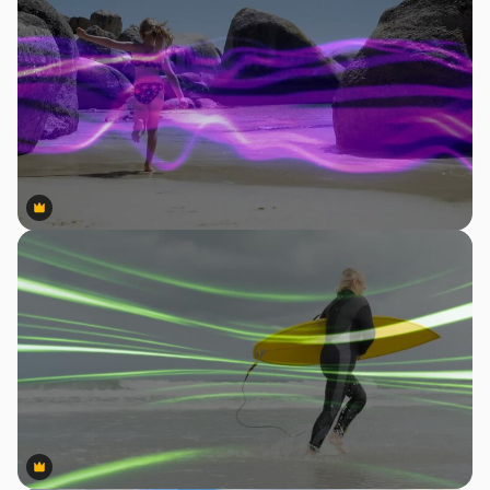
Premium
Premium
Premium
Premium