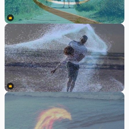
Premium
Premium
Premium
Premium