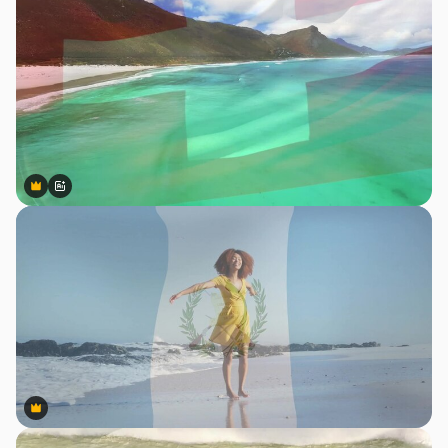
Premium
Premium
Generiert von KI
Premium
Premium