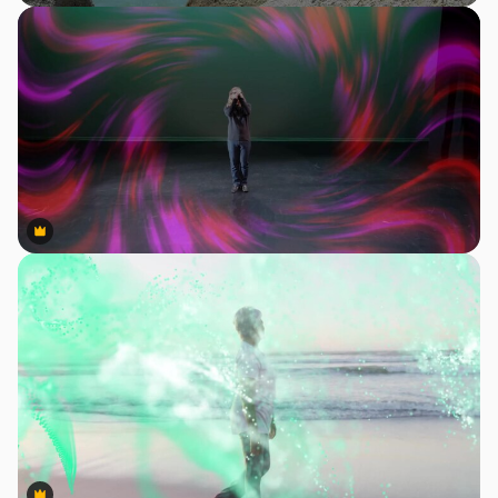
Premium
Premium