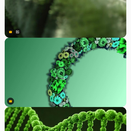
Premium
Premium
Generiert von KI
Premium
Premium