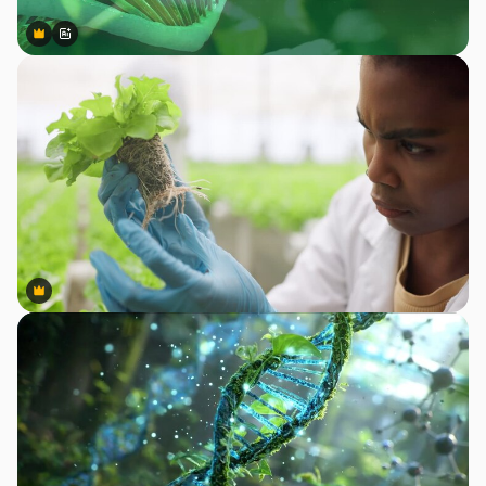
Premium
Premium
Generiert von KI
Premium
Premium