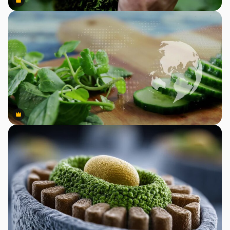
Premium
Premium
Premium
Premium