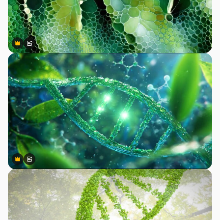
Premium
Premium
Generiert von KI
Premium
Premium
Generiert von KI