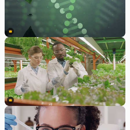
Premium
Premium
Premium
Premium