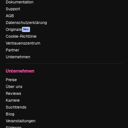
Dokumentation
Support
AGB
Datenschutzerklärung
Originale
Neu
Cookie-Richtlinie
Vertrauenszentrum
Partner
Unternehmen
Unternehmen
Preise
Über uns
Reviews
Karriere
Suchtrends
Blog
Veranstaltungen
Slidesgo