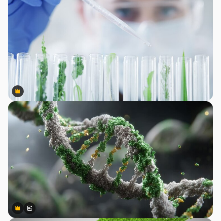
Premium
Premium
Premium
Premium
Generiert von KI