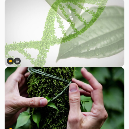
Premium
Premium
Generiert von KI