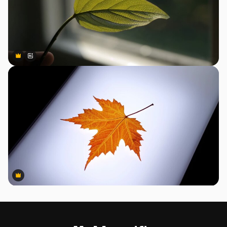
Premium
Premium
Generiert von KI
Premium
Premium