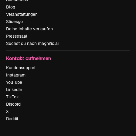
Blog
Veranstaltungen
Slidesgo
Deine Inhalte verkaufen
Pressesaal
Suchst du nach magnific.ai
Kontakt aufnehmen
Kundensupport
Instagram
YouTube
LinkedIn
TikTok
Discord
X
Reddit