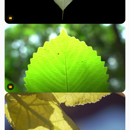
Premium
Premium
Premium
Premium