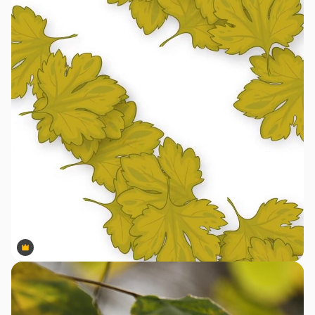
Premium
Premium