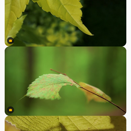
Premium
Premium
Premium
Premium