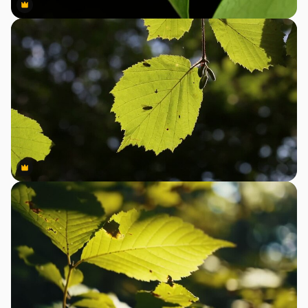
Premium
Premium
Premium
Premium