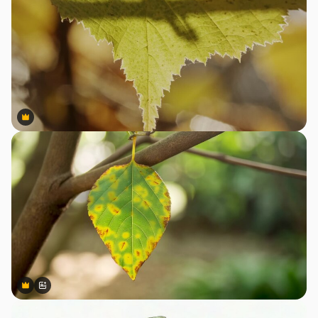
Premium
Premium
Premium
Premium
Generiert von KI