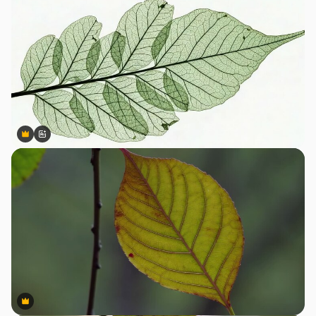
Premium
Premium
Generiert von KI
Premium
Premium