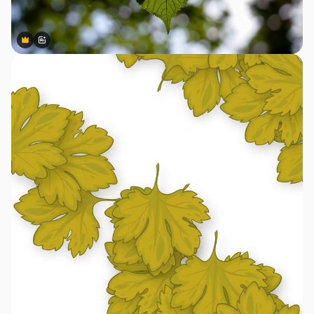
Premium
Premium
Generiert von KI