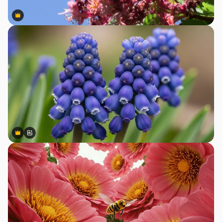
Premium
Premium
Premium
Premium
Generiert von KI