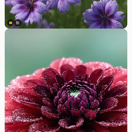
Premium
Premium
Generiert von KI