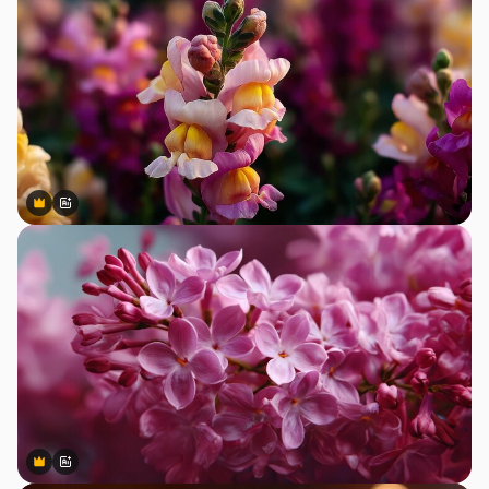
Premium
Premium
Generiert von KI
Premium
Premium
Generiert von KI