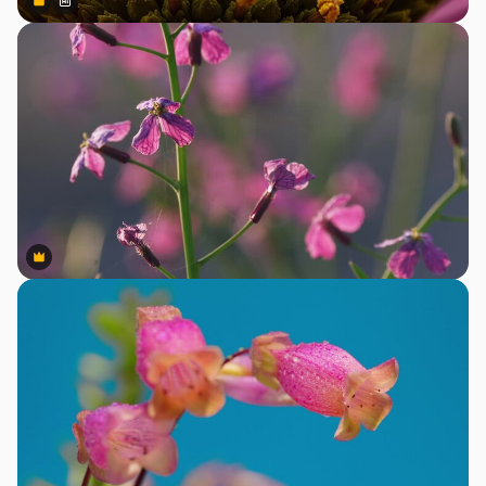
Premium
Premium
Generiert von KI
Premium
Premium