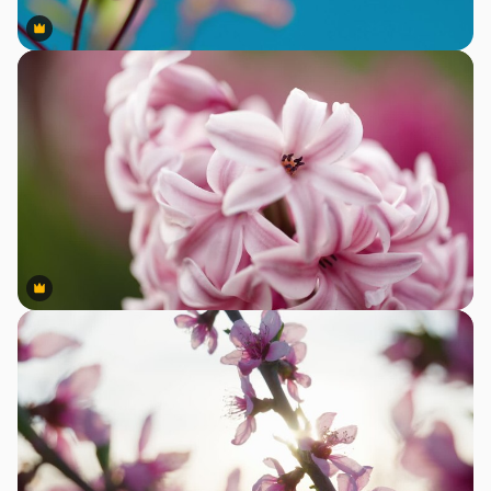
Premium
Premium
Premium
Premium