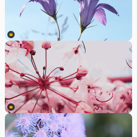
Premium
Premium
Premium
Premium