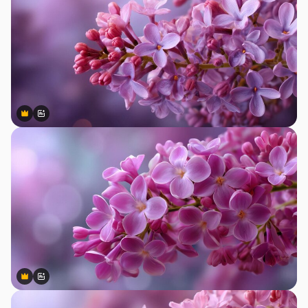
Premium
Premium
Generiert von KI
Premium
Premium
Generiert von KI