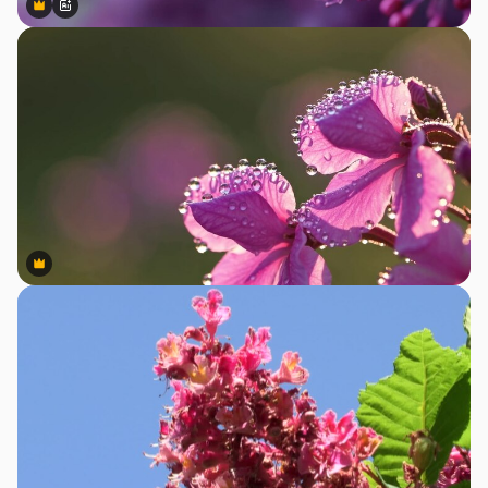
Premium
Premium
Generiert von KI
Premium
Premium