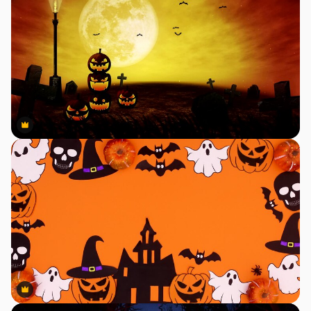
Premium
Premium
Premium
Premium