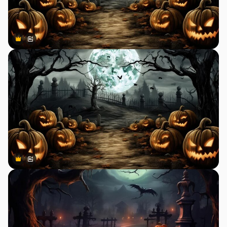
Premium
Premium
Generiert von KI
Premium
Premium
Generiert von KI