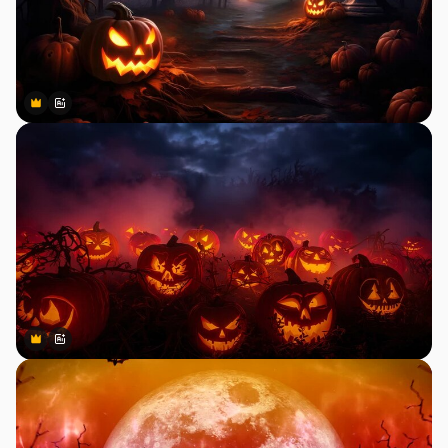
Premium
Premium
Generiert von KI
Premium
Premium
Generiert von KI