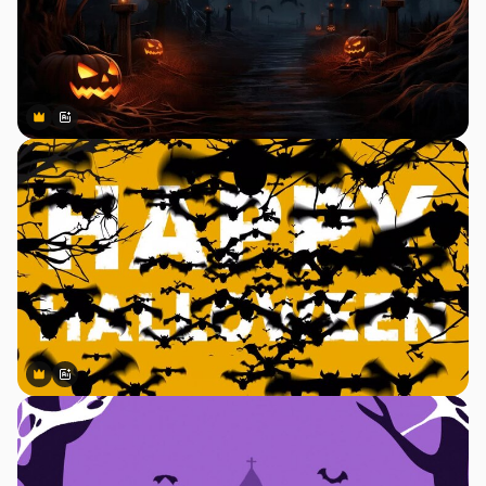
Premium
Premium
Generiert von KI
Premium
Premium
Generiert von KI