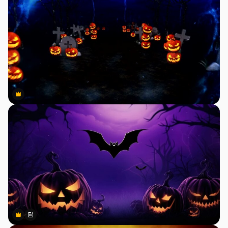
Premium
Premium
Premium
Premium
Generiert von KI