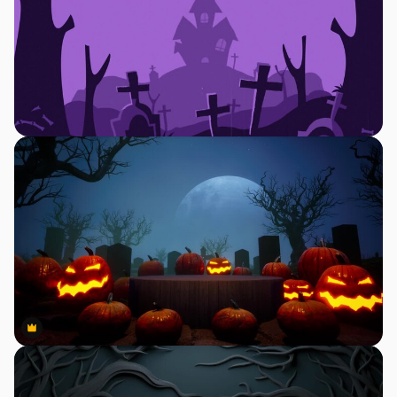
Premium
Premium