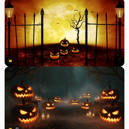
Premium
Premium