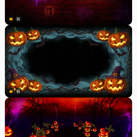
Premium
Premium
Generiert von KI
Premium
Premium
Generiert von KI