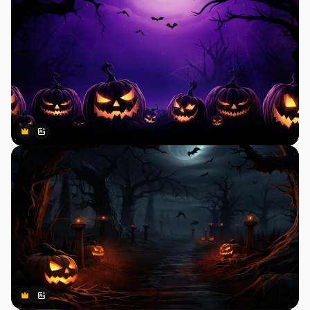
Premium
Premium
Generiert von KI
Premium
Premium
Generiert von KI