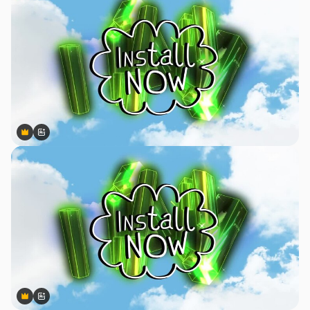
Premium
Premium
Generiert von KI
Premium
Premium
Generiert von KI