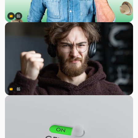
Premium
Premium
Generiert von KI
Premium
Premium
Generiert von KI