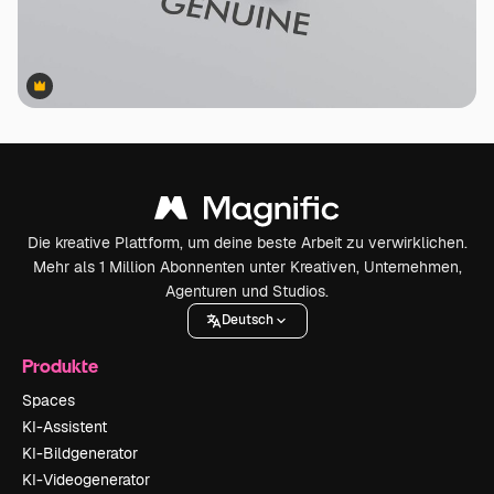
Premium
Premium
Die kreative Plattform, um deine beste Arbeit zu verwirklichen.
Mehr als 1 Million Abonnenten unter Kreativen, Unternehmen,
Agenturen und Studios.
Deutsch
Produkte
Spaces
KI-Assistent
KI-Bildgenerator
KI-Videogenerator