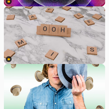
Premium
Premium
Premium
Premium