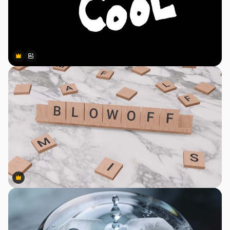
Premium
Premium
Generiert von KI
Premium
Premium