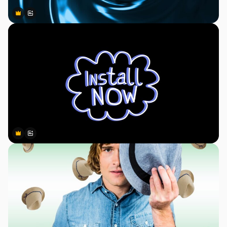
Premium
Premium
Generiert von KI
Premium
Premium
Generiert von KI