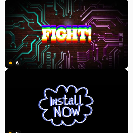
Premium
Premium
Generiert von KI