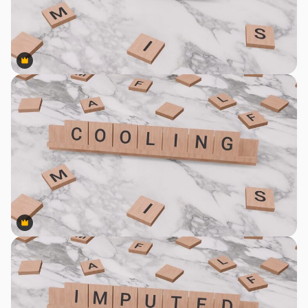
Premium
Premium
Premium
Premium