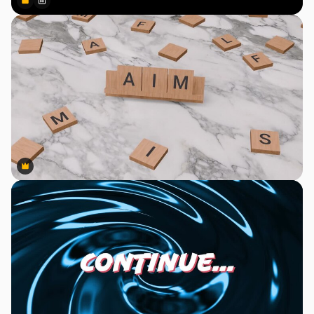
Premium
Premium
Generiert von KI
Premium
Premium