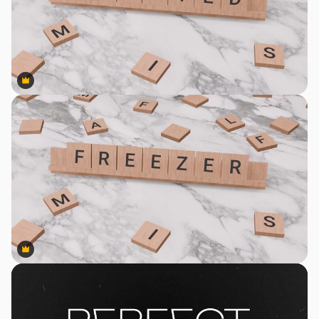
Premium
Premium
Premium
Premium