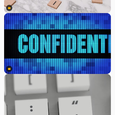
Premium
Premium
Premium
Premium