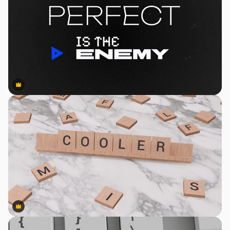
Premium
Premium
Premium
Premium