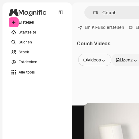
Erstellen
Ein KI-Bild erstellen
E
Startseite
Suchen
Couch Videos
Stock
Videos
Lizenz
Entdecken
Alle Bilder
Alle tools
Vektoren
Illustrationen
Fotos
PSD
Vorlagen
Mockups
Videos
Filmmaterial
Motion Graphics
Videovorlagen
Icons
3D-Modelle
Schriftarten