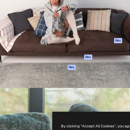
attform, um deine beste
Spaces
Academy
klichen. Mehr als 1 Million
KI-Assistent
Dokumentation
er Kreativen, Unternehmen,
KI-Bildgenerator
Support
Studios.
KI-Videogenerator
AGB
KI-
Datenschutzerkl
Stimmengenerator
Originale
Neu
Stock-Inhalte
Cookie-Richtlinie
MCP für
Vertrauenszentr
Neu
Claude/ChatGPT
Partner
Agenten
Neu
Unternehmen
API
Mobile App
Alle Magnific-Tools
-
2026
Freepik Company S.L.U.
Alle Rechte vorbehalten
.
By clicking “Accept All Cookies”, you ag