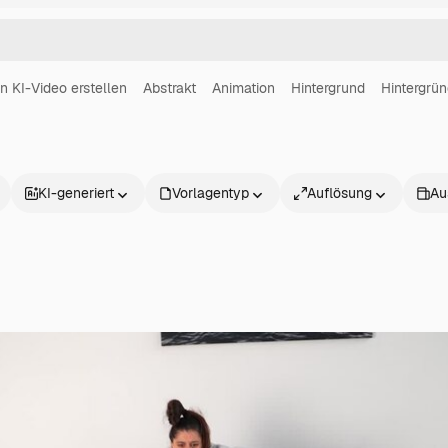
in KI-Video erstellen
Abstrakt
Animation
Hintergrund
Hintergrü
KI-generiert
Vorlagentyp
Auflösung
Au
Produkte
Loslegen