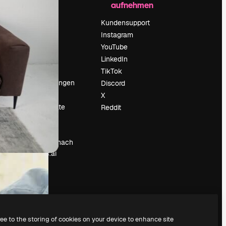
aufnehmen
Preise
Über uns
Kundensupport
Reviews
Instagram
Karriere
YouTube
ärung
Suchtrends
LinkedIn
Blog
TikTok
Veranstaltungen
Discord
um
Slidesgo
X
Deine Inhalte
Reddit
verkaufen
Pressesaal
Suchst du nach
magnific.ai
ree to the storing of cookies on your device to enhance site