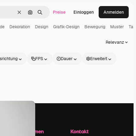
Preise
Einloggen
Anmelden
Löschen
Nach Bild suchen
Suchen
nde
Dekoration
Design
Grafik-Design
Bewegung
Muster
Tap
Relevanz
srichtung
FPS
Dauer
Erweitert
Unternehmen
Kontakt