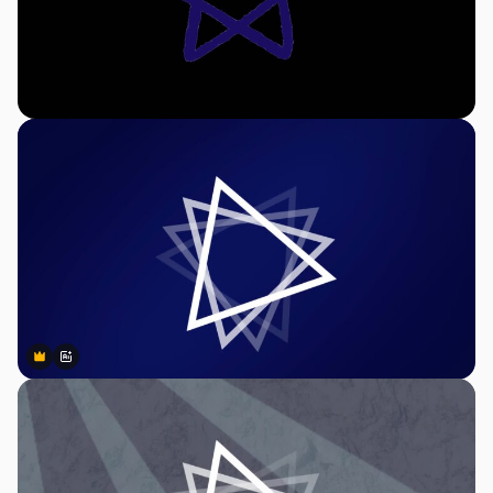
Premium
Premium
Generiert von KI