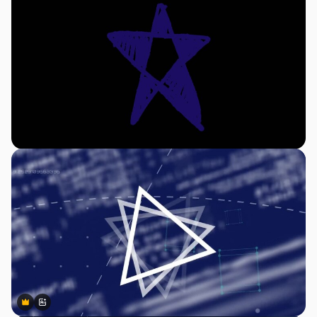
Premium
Premium
Generiert von KI