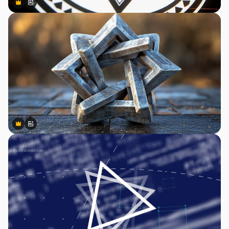
Premium
Premium
Generiert von KI
Premium
Premium
Generiert von KI