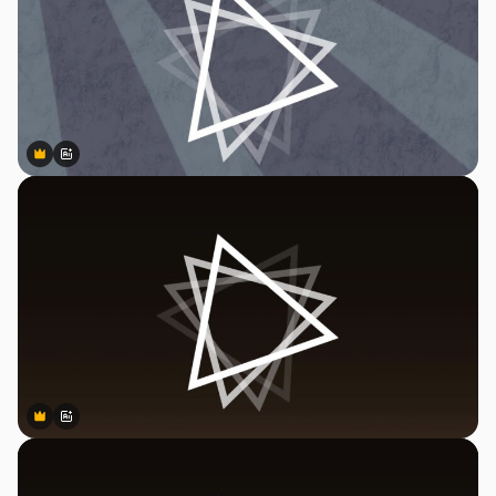
Premium
Premium
Generiert von KI
Premium
Premium
Generiert von KI