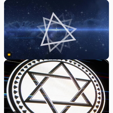
Premium
Premium