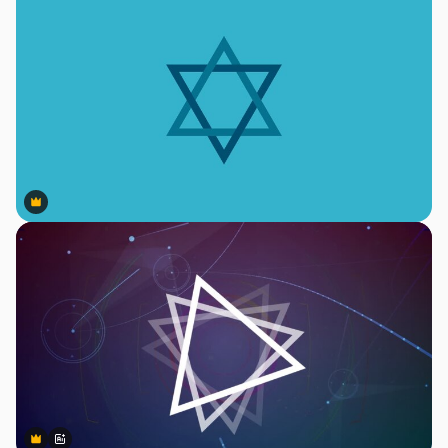
Premium
Premium
Premium
Premium
Generiert von KI