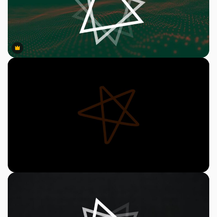
Premium
Premium