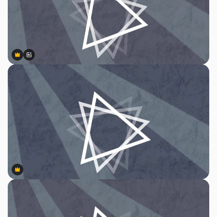
Premium
Premium
Generiert von KI
Premium
Premium