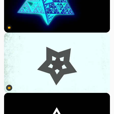
Premium
Premium
Premium
Premium