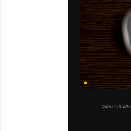
Die kreative Pl
Arbeit zu verwir
Abonnenten unt
Agenturen und 
Deutsch
Premium
Premium
Premium
Premium
Premium
Premium
Premium
Premium
Premium
Premium
Premium
Premium
Premium
Premium
Premium
Premium
Premium
Premium
Premium
Premium
Premium
Premium
Premium
Premium
Premium
Premium
Premium
Premium
Premium
Premium
Premium
Premium
Premium
Premium
Premium
Premium
Premium
Premium
Premium
Premium
Premium
Premium
Premium
Premium
Premium
Premium
Premium
Premium
Premium
Premium
Premium
Premium
Premium
Premium
Premium
Premium
Premium
Premium
Premium
Premium
Premium
Premium
Premium
Premium
Premium
Premium
Premium
Premium
Premium
Premium
Premium
Premium
Premium
Premium
Premium
Premium
Premium
Premium
Premium
Premium
Premium
Premium
Premium
Premium
Premium
Premium
Premium
Premium
Premium
Premium
Premium
Premium
Premium
Premium
Premium
Premium
Premium
Premium
Premium
Premium
Generiert von KI
Generiert von KI
Generiert von KI
Generiert von KI
Generiert von KI
Generiert von KI
Generiert von KI
Copyright © 2010