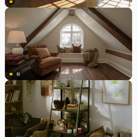
Premium
Premium
Premium
Premium
Generiert von KI