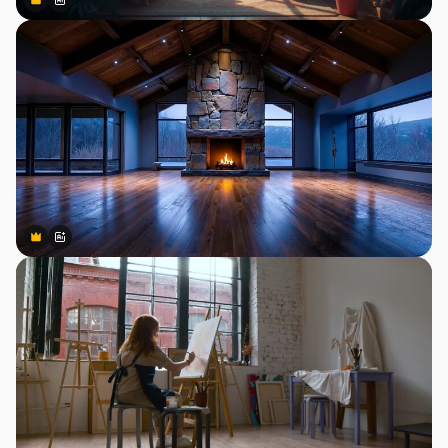
Premium
Premium
Generiert von KI
Premium
Premium
Generiert von KI