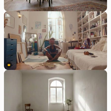
Premium
Premium