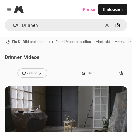
Magnific
Preise
Einloggen
Close menu
Löschen
Nach B
Ein KI-Bild erstellen
Ein KI-Video erstellen
Abstrakt
Animation
Drinnen Videos
Videos
Filter