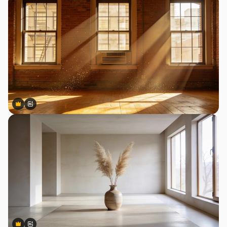
Premium
Premium
Generiert von KI