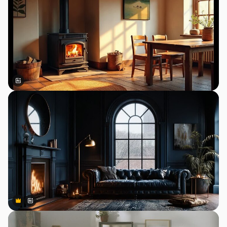
Generiert von KI
Premium
Premium
Generiert von KI