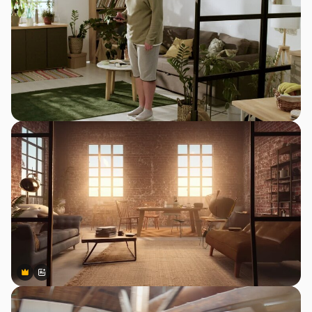
Premium
Premium
Generiert von KI