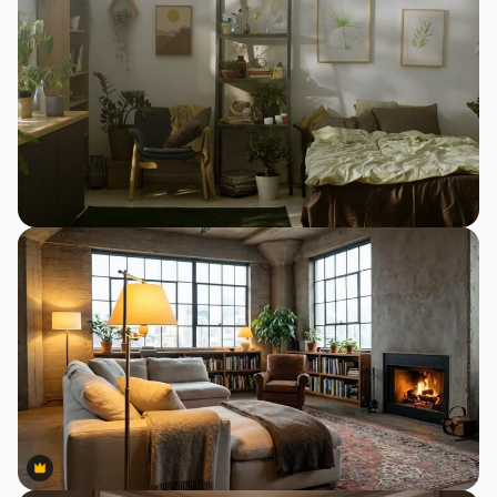
Premium
Premium