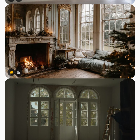
Premium
Premium
Generiert von KI
Premium
Premium
Generiert von KI