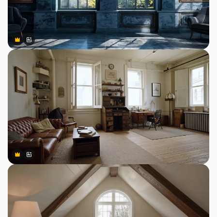
Premium
Premium
Generiert von KI
Premium
Premium
Generiert von KI