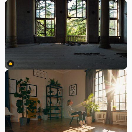
Premium
Premium