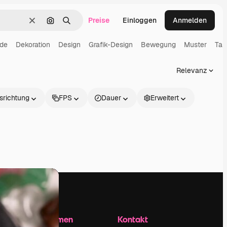
Preise
Einloggen
Anmelden
Löschen
Nach Bild suchen
Suchen
nde
Dekoration
Design
Grafik-Design
Bewegung
Muster
Tap
Relevanz
srichtung
FPS
Dauer
Erweitert
Unternehmen
Kontakt