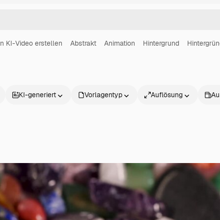
in KI-Video erstellen
Abstrakt
Animation
Hintergrund
Hintergrü
KI-generiert
Vorlagentyp
Auflösung
Au
Produkte
Loslegen