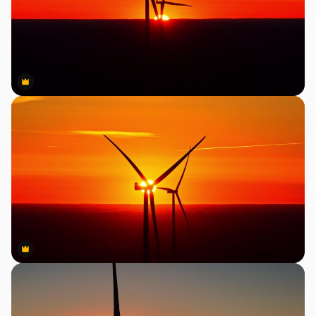
Premium
Premium
Premium
Premium