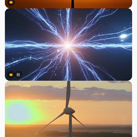
Premium
Premium
Premium
Premium
Generiert von KI