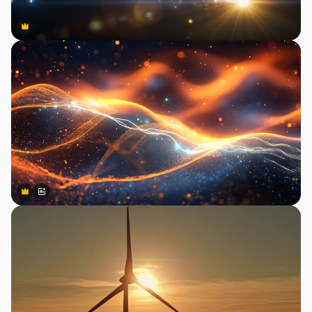
Premium
Premium
Premium
Premium
Generiert von KI