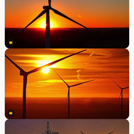
Premium
Premium
Premium
Premium