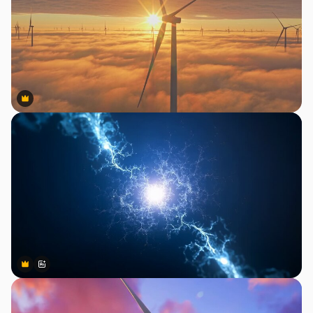
Premium
Premium
Premium
Premium
Generiert von KI