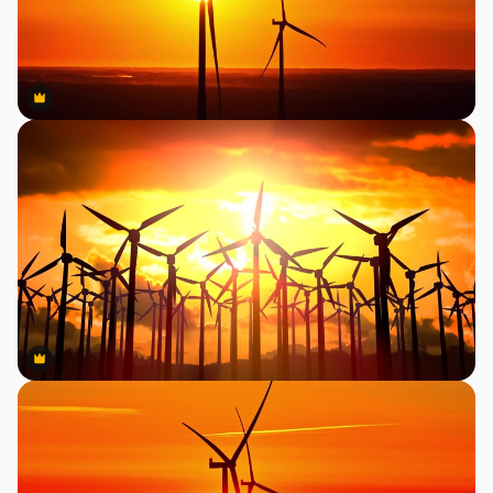
Premium
Premium
Premium
Premium