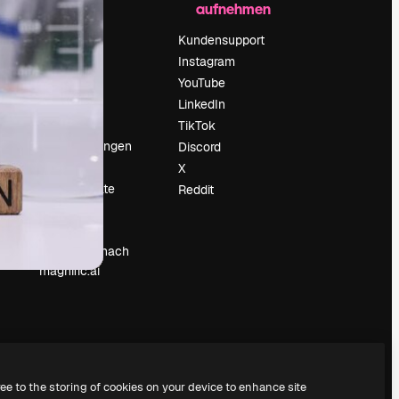
aufnehmen
Preise
Über uns
Kundensupport
Reviews
Instagram
Karriere
YouTube
ärung
Suchtrends
LinkedIn
Blog
TikTok
Veranstaltungen
Discord
um
Slidesgo
X
Deine Inhalte
Reddit
verkaufen
Pressesaal
Suchst du nach
magnific.ai
ree to the storing of cookies on your device to enhance site