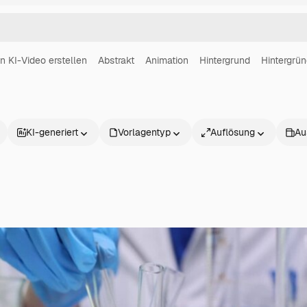
in KI-Video erstellen
Abstrakt
Animation
Hintergrund
Hintergrü
KI-generiert
Vorlagentyp
Auflösung
Au
Produkte
Loslegen