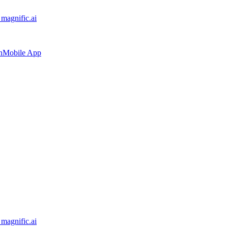
 magnific.ai
n
Mobile App
 magnific.ai