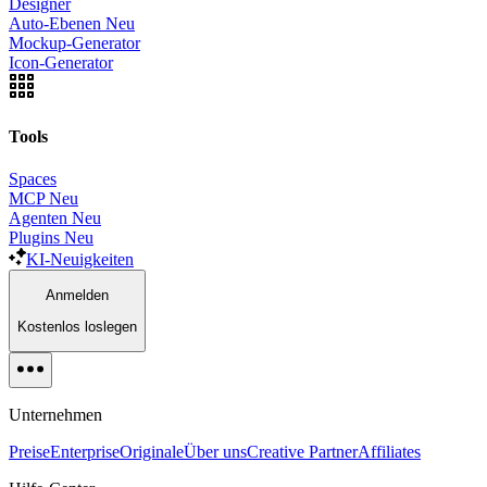
Designer
Auto-Ebenen
Neu
Mockup-Generator
Icon-Generator
Tools
Spaces
MCP
Neu
Agenten
Neu
Plugins
Neu
KI-Neuigkeiten
Anmelden
Kostenlos loslegen
Unternehmen
Preise
Enterprise
Originale
Über uns
Creative Partner
Affiliates