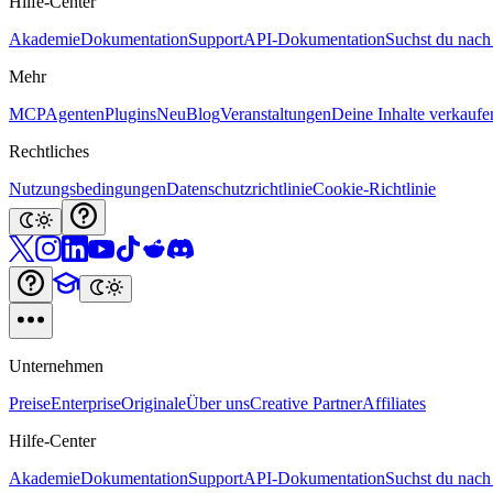
Hilfe-Center
Akademie
Dokumentation
Support
API-Dokumentation
Suchst du nach
Mehr
MCP
Agenten
Plugins
Neu
Blog
Veranstaltungen
Deine Inhalte verkaufe
Rechtliches
Nutzungsbedingungen
Datenschutzrichtlinie
Cookie-Richtlinie
Unternehmen
Preise
Enterprise
Originale
Über uns
Creative Partner
Affiliates
Hilfe-Center
Akademie
Dokumentation
Support
API-Dokumentation
Suchst du nach