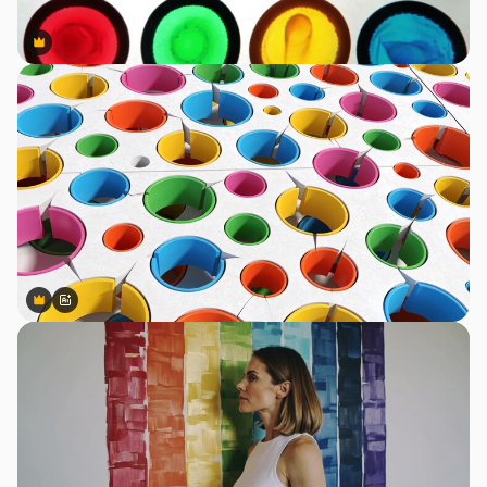
Premium
Premium
Premium
Premium
Generiert von KI