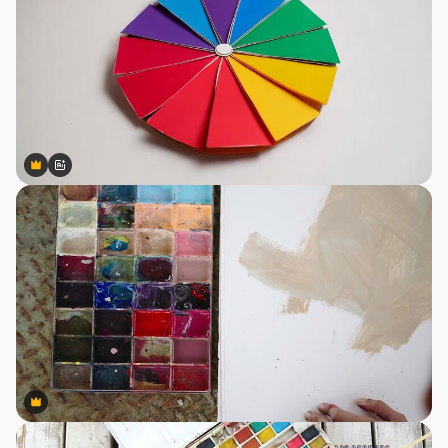
Premium
Premium
Generiert von KI
Premium
Premium