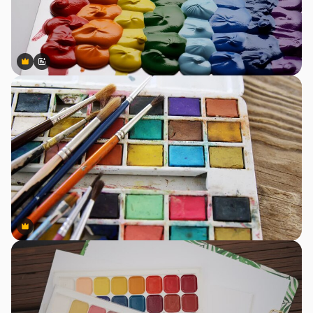
Premium
Premium
Generiert von KI
Premium
Premium