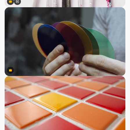
Premium
Premium
Generiert von KI
Premium
Premium