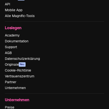
API
Mobile App
Alle Magnific-Tools
Loslegen
Academy
Dokumentation
Support
AGB
Datenschutzerklärung
Originale
Neu
Cookie-Richtlinie
Vertrauenszentrum
Partner
Unternehmen
Unternehmen
Preise