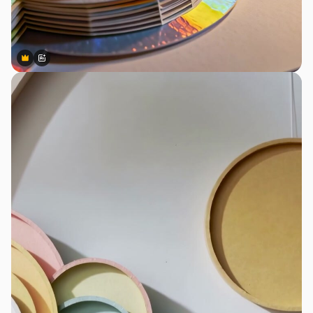
Premium
Premium
Generiert von KI