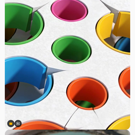
Premium
Premium
Generiert von KI