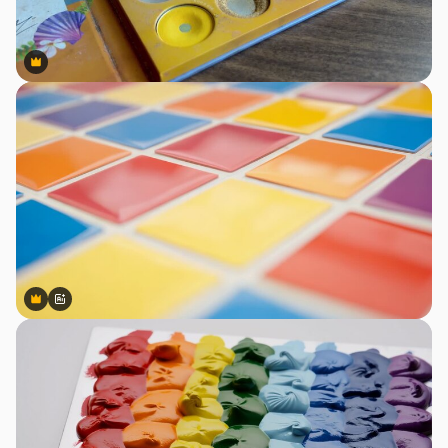
Premium
Premium
Premium
Premium
Generiert von KI