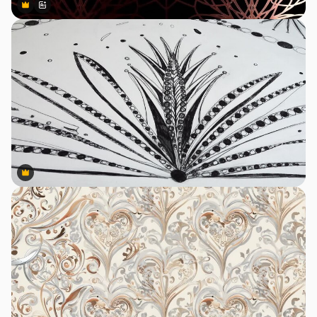
Premium
Premium
Generiert von KI
Premium
Premium