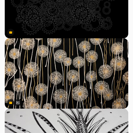
Premium
Premium
Premium
Premium
Generiert von KI