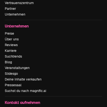
Vertrauenszentrum
Partner
Unternehmen
Unternehmen
Preise
Über uns
Reviews
Karriere
Suchtrends
Blog
Veranstaltungen
Slidesgo
Deine Inhalte verkaufen
Pressesaal
Suchst du nach magnific.ai
Kontakt aufnehmen