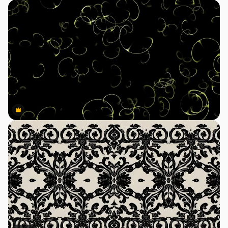
Premium
Premium