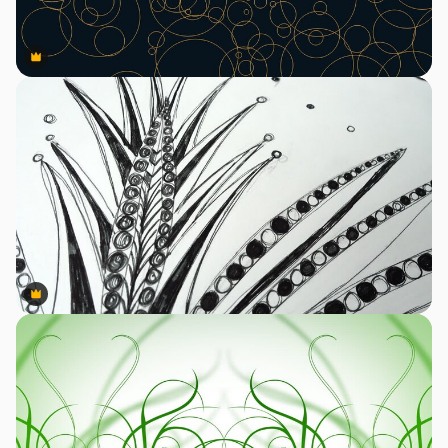
Premium
Premium
Premium
Premium