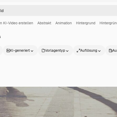
in KI-Video erstellen
Abstrakt
Animation
Hintergrund
Hintergrü
s
KI-generiert
Vorlagentyp
Auflösung
Au
Produkte
Loslegen