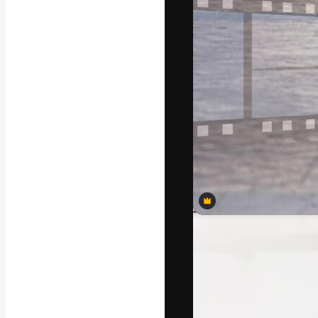
Die kreative Pl
Arbeit zu verwir
Abonnenten unt
Agenturen und 
Deutsch
Premium
Premium
Premium
Premium
Premium
Premium
Premium
Premium
Premium
Premium
Premium
Premium
Premium
Premium
Premium
Premium
Premium
Premium
Premium
Premium
Premium
Premium
Premium
Premium
Premium
Premium
Premium
Premium
Premium
Premium
Premium
Premium
Premium
Premium
Premium
Premium
Premium
Premium
Premium
Premium
Premium
Premium
Premium
Premium
Premium
Premium
Premium
Premium
Premium
Premium
Premium
Premium
Premium
Premium
Premium
Premium
Premium
Premium
Premium
Premium
Premium
Premium
Premium
Premium
Premium
Premium
Premium
Premium
Premium
Premium
Premium
Premium
Premium
Premium
Premium
Premium
Premium
Premium
Premium
Premium
Premium
Premium
Premium
Premium
Premium
Premium
Premium
Premium
Premium
Premium
Premium
Premium
Premium
Premium
Generiert von KI
Generiert von KI
Generiert von KI
Generiert von KI
Generiert von KI
Generiert von KI
Generiert von KI
Generiert von KI
Generiert von KI
Generiert von KI
Generiert von KI
Generiert von KI
Generiert von KI
Generiert von KI
Generiert von KI
Generiert von KI
Generiert von KI
Generiert von KI
Generiert von KI
Generiert von KI
Generiert von KI
Generiert von KI
Generiert von KI
Generiert von KI
Generiert von KI
Generiert von KI
Generiert von KI
Generiert von KI
Generiert von KI
Copyright © 2010