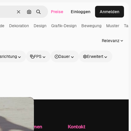
Preise
Einloggen
Anmelden
Löschen
Nach Bild suchen
Suchen
nde
Dekoration
Design
Grafik-Design
Bewegung
Muster
Tap
Relevanz
srichtung
FPS
Dauer
Erweitert
Unternehmen
Kontakt