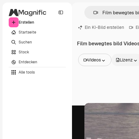
Erstellen
Ein KI-Bild erstellen
E
Startseite
Suchen
Film bewegtes bild Video
Stock
Videos
Lizenz
Entdecken
Alle Bilder
Alle tools
Vektoren
Illustrationen
Fotos
PSD
Vorlagen
Mockups
Videos
Filmmaterial
Motion Graphics
Videovorlagen
Icons
3D-Modelle
Schriftarten