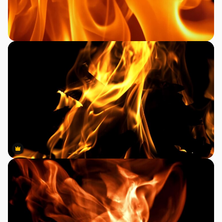
Premium
Premium