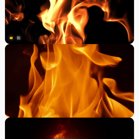
Premium
Premium
Generiert von KI