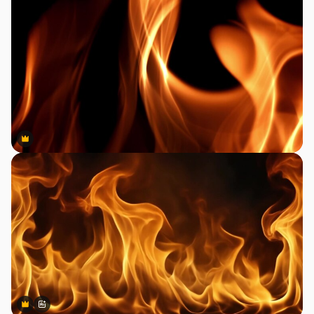
Premium
Premium
Premium
Premium
Generiert von KI