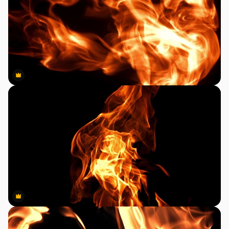
Premium
Premium
Premium
Premium