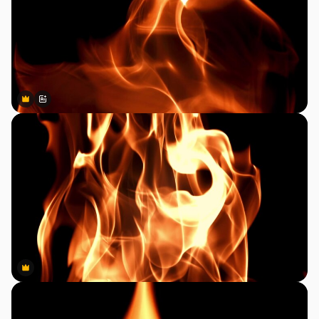
Premium
Premium
Generiert von KI
Premium
Premium