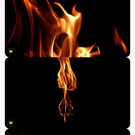
Premium
Premium
Premium
Premium