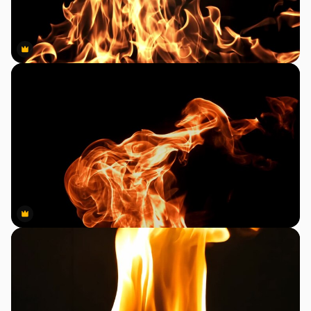
Premium
Premium
Premium
Premium