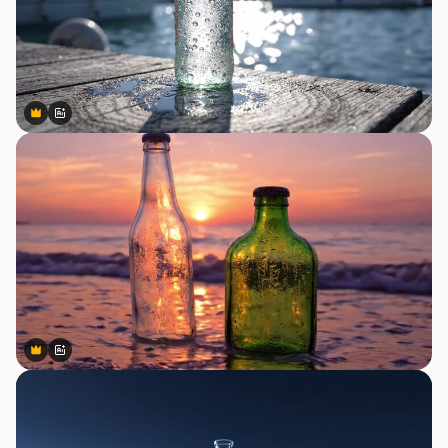
Premium
Premium
Generiert von KI
Premium
Premium
Generiert von KI