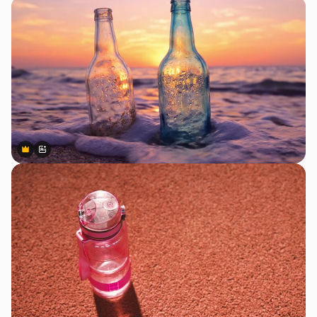
Premium
Premium
Generiert von KI