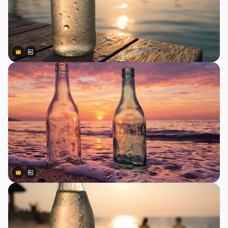
Premium
Premium
Generiert von KI
Premium
Premium
Generiert von KI