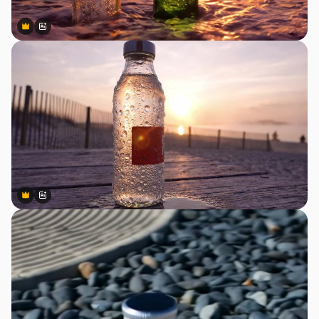
Premium
Premium
Generiert von KI
Premium
Premium
Generiert von KI