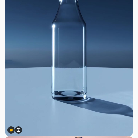
Premium
Premium
Generiert von KI