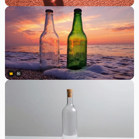
Premium
Premium
Generiert von KI