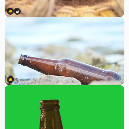
Premium
Premium
Generiert von KI
Premium
Premium