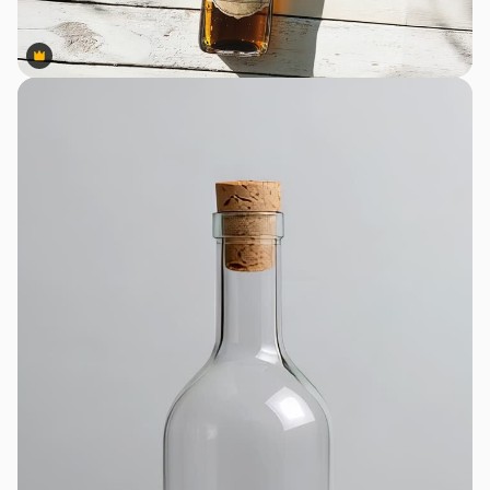
Premium
Premium