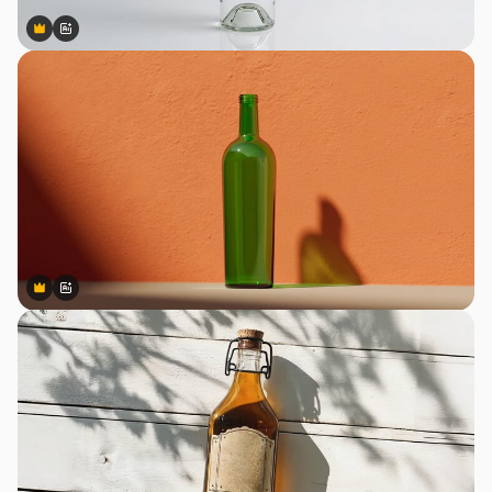
Premium
Premium
Generiert von KI
Premium
Premium
Generiert von KI