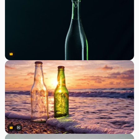
Premium
Premium
Premium
Premium
Generiert von KI