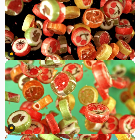
Premium
Premium
Premium
Premium