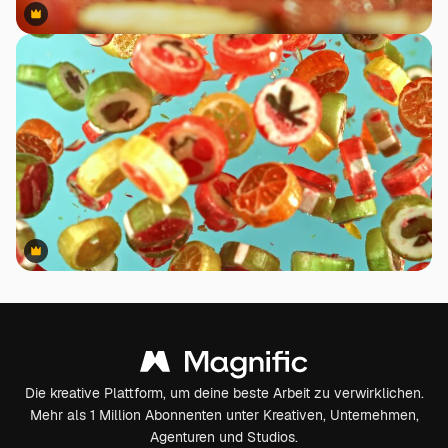
Premium
Premium
Premium
Premium
Die kreative Plattform, um deine beste Arbeit zu verwirklichen.
Mehr als 1 Million Abonnenten unter Kreativen, Unternehmen,
Agenturen und Studios.