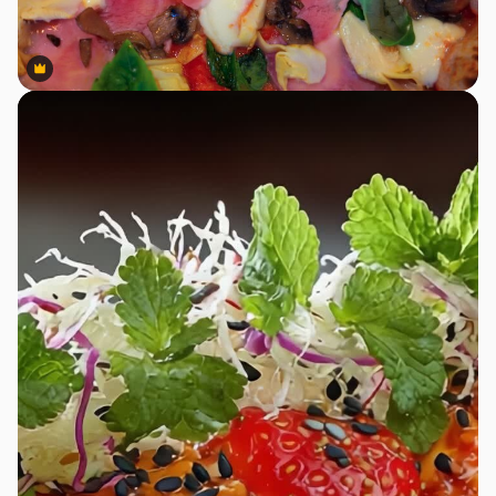
Premium
Premium