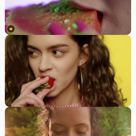
Premium
Premium