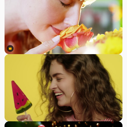
Premium
Premium