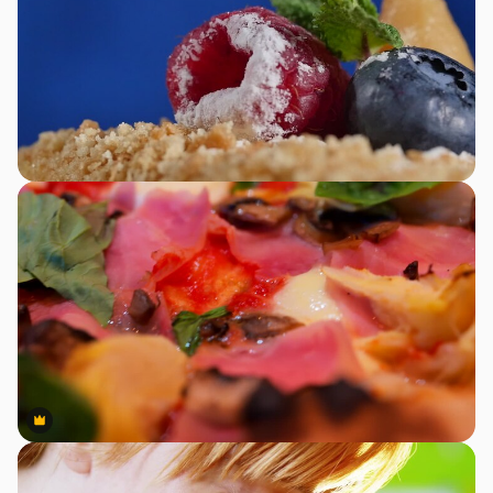
Premium
Premium