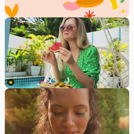
Premium
Premium