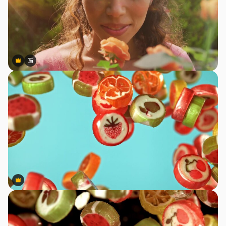
Premium
Premium
Generiert von KI
Premium
Premium