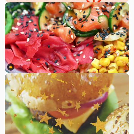
Premium
Premium