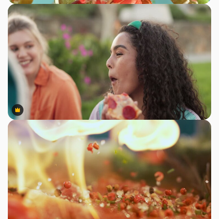
Premium
Premium