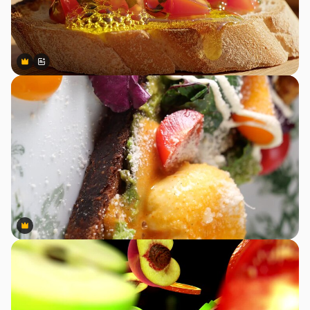
Premium
Premium
Generiert von KI
Premium
Premium