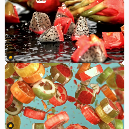
Premium
Premium
Premium
Premium