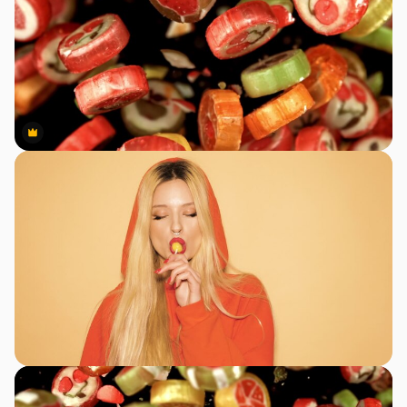
Premium
Premium