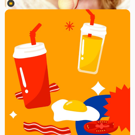
Premium
Premium