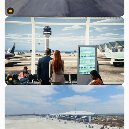
Premium
Premium
Premium
Premium