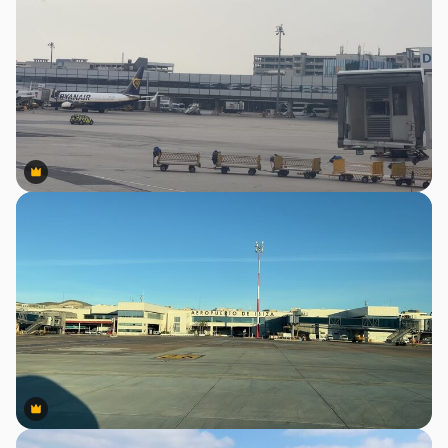
Premium
Premium
Premium
Premium