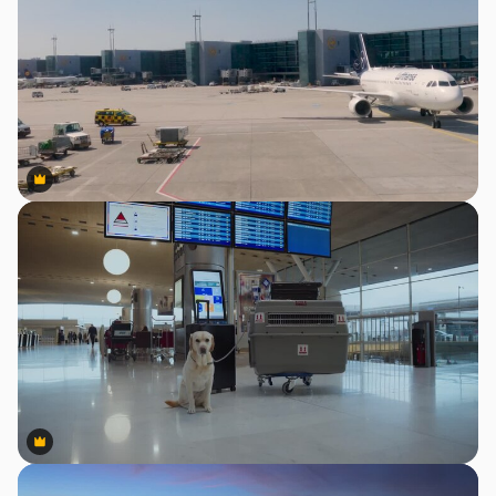
Premium
Premium
Premium
Premium