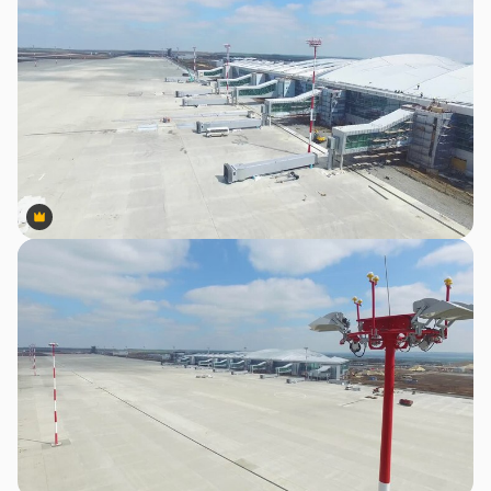
Premium
Premium