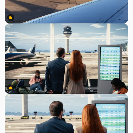
Premium
Premium
Premium
Premium