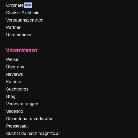
Originale
Neu
Cookie-Richtlinie
Vertrauenszentrum
Partner
Unternehmen
Unternehmen
Preise
Über uns
Reviews
Karriere
Suchtrends
Blog
Veranstaltungen
Slidesgo
Deine Inhalte verkaufen
Pressesaal
Suchst du nach magnific.ai