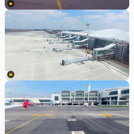
Premium
Premium
Premium
Premium