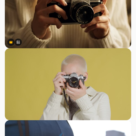
Premium
Premium
Generiert von KI