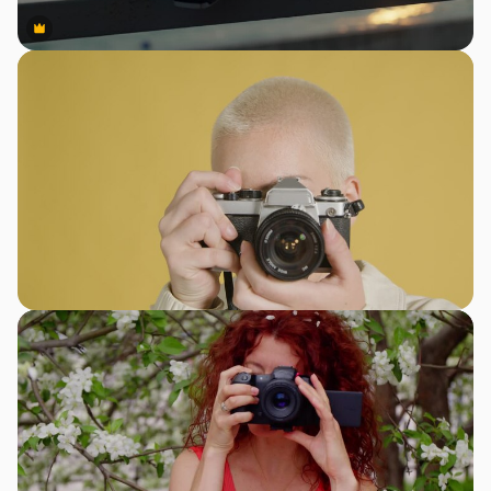
Premium
Premium