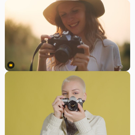
Premium
Premium