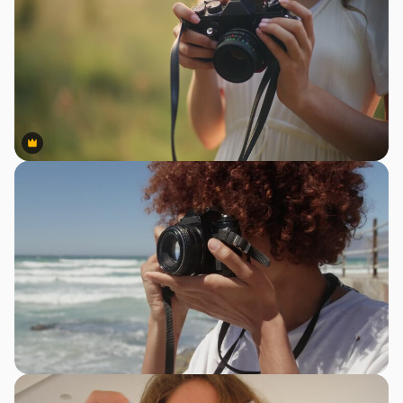
Premium
Premium