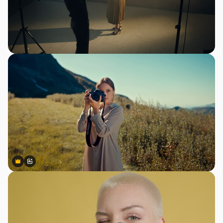
Premium
Premium
Generiert von KI