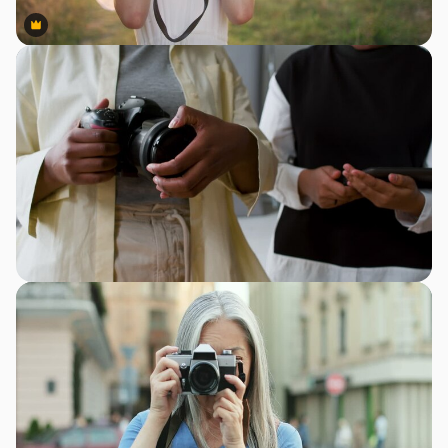
Premium
Premium