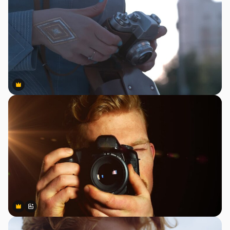
Premium
Premium
Premium
Premium
Generiert von KI