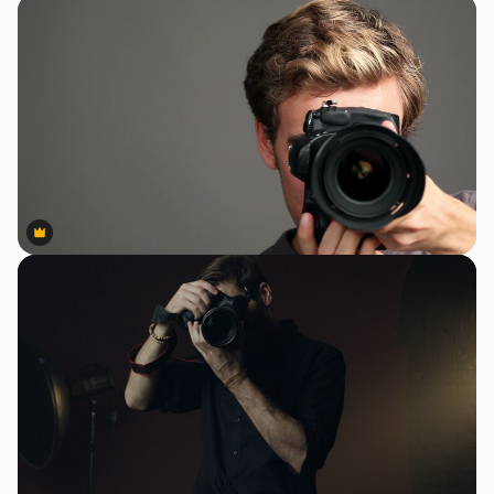
Premium
Premium