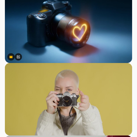
Premium
Premium
Generiert von KI