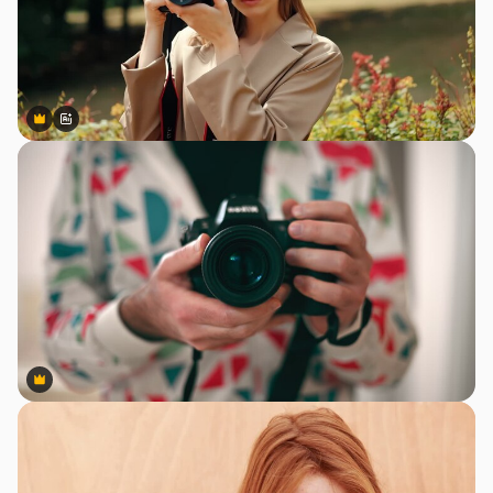
Premium
Premium
Generiert von KI
Premium
Premium