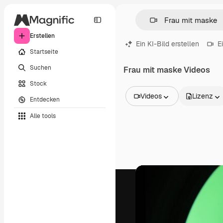
Erstellen
Ein KI-Bild erstellen
E
Startseite
Suchen
Frau mit maske Videos
Stock
Videos
Lizenz
Entdecken
Alle Bilder
Alle tools
Vektoren
Illustrationen
Fotos
PSD
Vorlagen
Mockups
Videos
Filmmaterial
Motion Graphics
Videovorlagen
Icons
3D-Modelle
Schriftarten