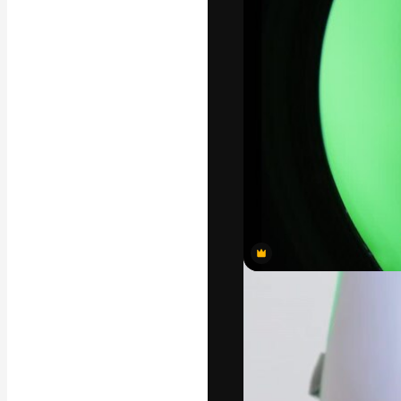
Die kreative Pl
Arbeit zu verwir
Abonnenten unt
Agenturen und 
Deutsch
Premium
Premium
Premium
Premium
Premium
Premium
Premium
Premium
Premium
Premium
Premium
Premium
Premium
Premium
Premium
Premium
Premium
Premium
Premium
Premium
Premium
Premium
Premium
Premium
Premium
Premium
Premium
Premium
Premium
Premium
Premium
Premium
Premium
Premium
Premium
Premium
Premium
Premium
Premium
Premium
Premium
Premium
Premium
Premium
Premium
Premium
Premium
Premium
Premium
Premium
Premium
Premium
Premium
Premium
Premium
Premium
Premium
Premium
Premium
Premium
Premium
Premium
Premium
Premium
Premium
Premium
Premium
Premium
Premium
Premium
Premium
Premium
Premium
Premium
Premium
Premium
Premium
Premium
Premium
Premium
Premium
Premium
Generiert von KI
Generiert von KI
Generiert von KI
Generiert von KI
Generiert von KI
Generiert von KI
Generiert von KI
Generiert von KI
Generiert von KI
Generiert von KI
Generiert von KI
Generiert von KI
Generiert von KI
Generiert von KI
Copyright © 2010