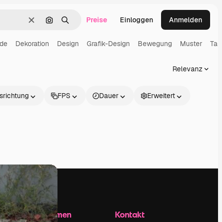
Preise
Einloggen
Anmelden
Löschen
Nach Bild suchen
Suchen
nde
Dekoration
Design
Grafik-Design
Bewegung
Muster
Tap
Relevanz
srichtung
FPS
Dauer
Erweitert
Unternehmen
Kontakt