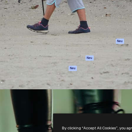
attform, um deine beste
Spaces
Academy
klichen. Mehr als 1 Million
KI-Assistent
Dokumentation
er Kreativen, Unternehmen,
KI-Bildgenerator
Support
Studios.
KI-Videogenerator
AGB
KI-
Datenschutzerkl
Stimmengenerator
Originale
Neu
Stock-Inhalte
Cookie-Richtlinie
MCP für
Vertrauenszentr
Neu
Claude/ChatGPT
Partner
Agenten
Neu
Unternehmen
API
Mobile App
Alle Magnific-Tools
-
2026
Freepik Company S.L.U.
Alle Rechte vorbehalten
.
By clicking “Accept All Cookies”, you ag