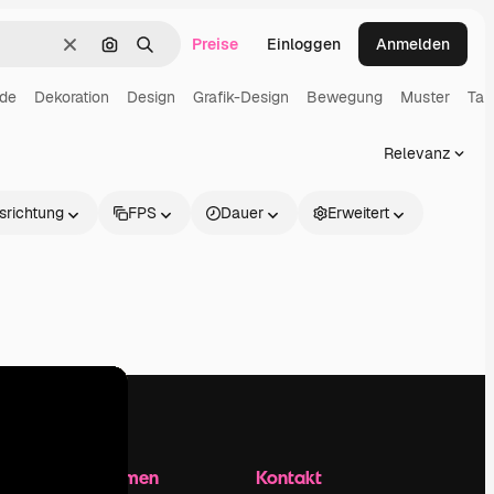
Preise
Einloggen
Anmelden
Löschen
Nach Bild suchen
Suchen
nde
Dekoration
Design
Grafik-Design
Bewegung
Muster
Tap
Relevanz
srichtung
FPS
Dauer
Erweitert
Unternehmen
Kontakt