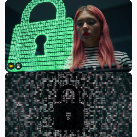
Premium
Premium
Generiert von KI