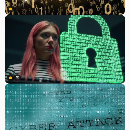
Premium
Premium
Premium
Premium
Generiert von KI