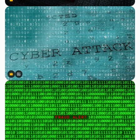
Premium
Premium
Premium
Premium
Generiert von KI