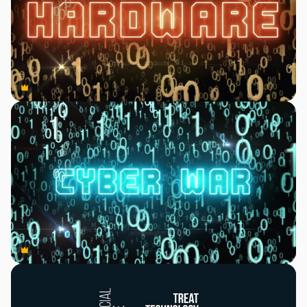
Premium
Premium
Premium
Premium