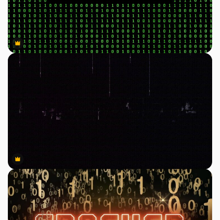
Premium
Premium
Premium
Premium