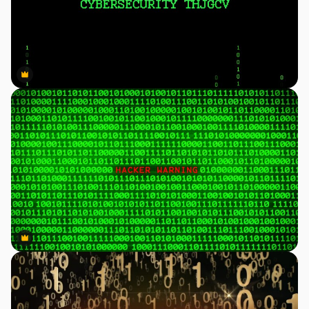
Premium
Premium
Premium
Premium