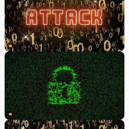
Premium
Premium
Premium
Premium