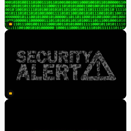
Premium
Premium
Premium
Premium