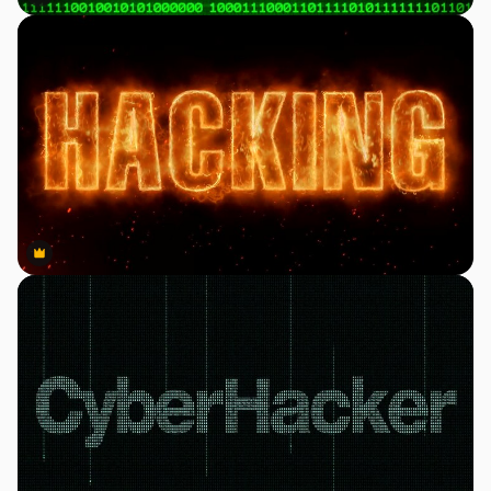
Premium
Premium
Premium
Premium