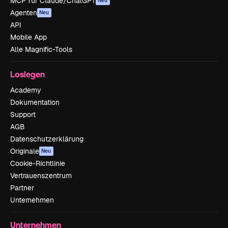
MCP für Claude/ChatGPT
Neu
Agenten
Neu
API
Mobile App
Alle Magnific-Tools
Loslegen
Academy
Dokumentation
Support
AGB
Datenschutzerklärung
Originale
Neu
Cookie-Richtlinie
Vertrauenszentrum
Partner
Unternehmen
Unternehmen