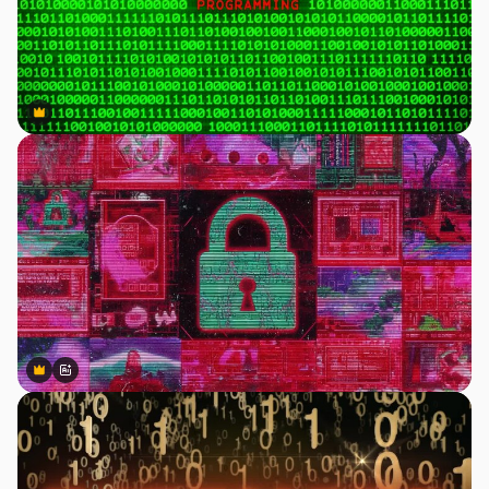
Premium
Premium
Premium
Premium
Generiert von KI