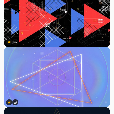
Premium
Premium
Generiert von KI
Premium
Premium
Generiert von KI