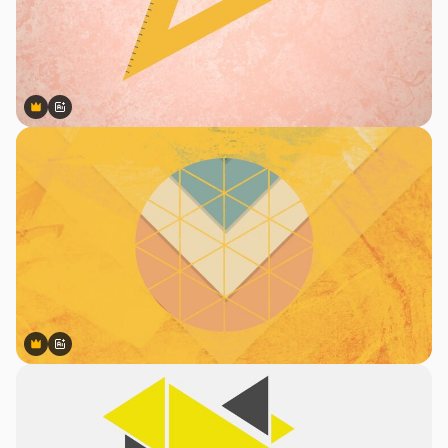
Premium
Premium
Generiert von KI
Premium
Premium
Generiert von KI