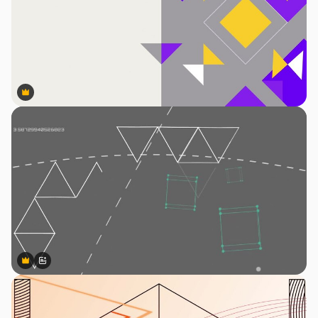
Premium
Premium
Premium
Premium
Generiert von KI