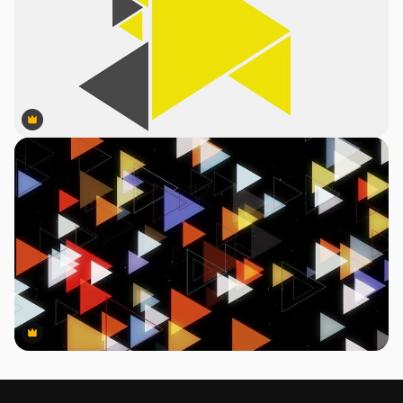
Premium
Premium
Premium
Premium