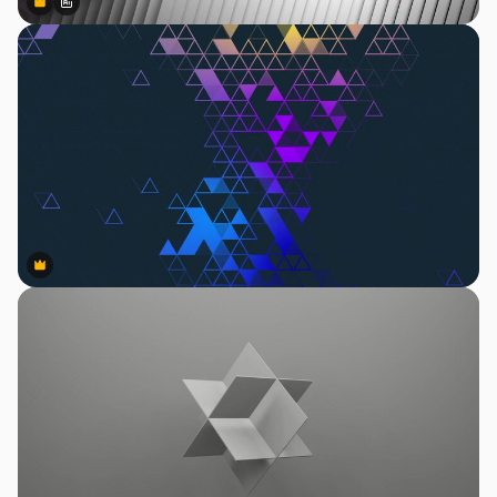
Premium
Premium
Generiert von KI
Premium
Premium