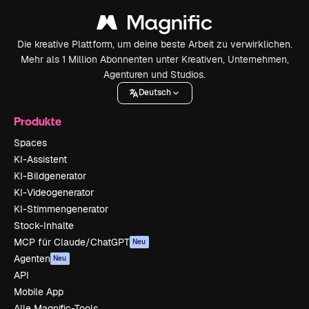
Die kreative Plattform, um deine beste Arbeit zu verwirklichen.
Mehr als 1 Million Abonnenten unter Kreativen, Unternehmen,
Agenturen und Studios.
Deutsch
Produkte
Spaces
KI-Assistent
KI-Bildgenerator
KI-Videogenerator
KI-Stimmengenerator
Stock-Inhalte
MCP für Claude/ChatGPT
Neu
Agenten
Neu
API
Mobile App
Alle Magnific-Tools