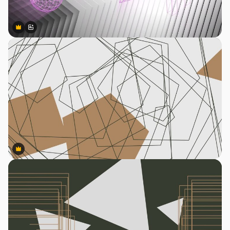
Premium
Premium
Generiert von KI
Premium
Premium