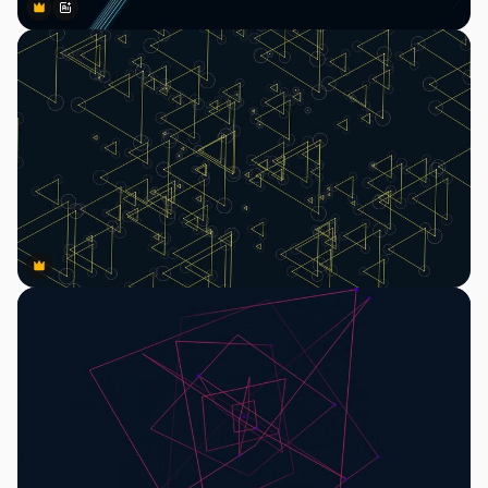
Premium
Premium
Generiert von KI
Premium
Premium