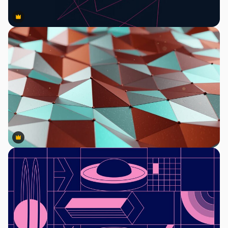
Premium
Premium
Premium
Premium