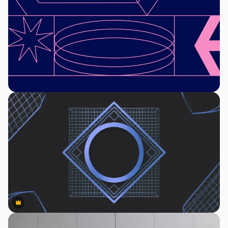
Premium
Premium