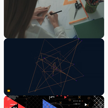
Premium
Premium