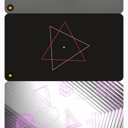
Premium
Premium
Premium
Premium