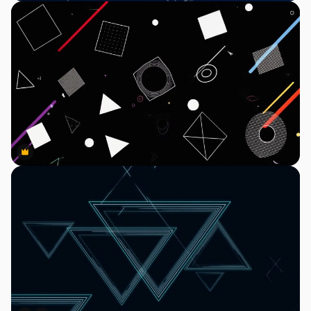
Premium
Premium