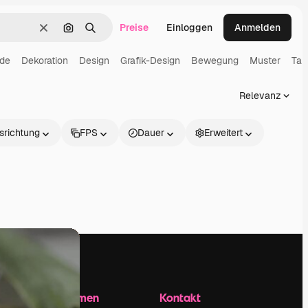
Preise
Einloggen
Anmelden
Löschen
Nach Bild suchen
Suchen
nde
Dekoration
Design
Grafik-Design
Bewegung
Muster
Tap
Relevanz
srichtung
FPS
Dauer
Erweitert
Unternehmen
Kontakt