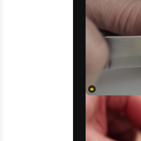
Die kreative Pl
Arbeit zu verwir
Abonnenten unt
Agenturen und 
Deutsch
Premium
Premium
Premium
Premium
Premium
Premium
Premium
Premium
Premium
Premium
Premium
Premium
Premium
Premium
Premium
Premium
Premium
Premium
Premium
Premium
Premium
Premium
Premium
Premium
Premium
Premium
Premium
Premium
Premium
Premium
Premium
Premium
Premium
Premium
Premium
Premium
Premium
Premium
Premium
Premium
Premium
Premium
Premium
Premium
Premium
Premium
Premium
Premium
Premium
Premium
Premium
Premium
Premium
Premium
Premium
Premium
Premium
Premium
Premium
Premium
Premium
Premium
Premium
Premium
Premium
Premium
Premium
Premium
Premium
Premium
Premium
Premium
Premium
Premium
Premium
Premium
Premium
Premium
Premium
Premium
Premium
Premium
Premium
Premium
Premium
Premium
Premium
Premium
Generiert von KI
Copyright © 2010