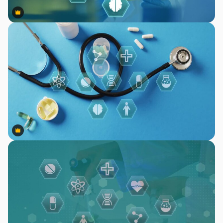
Premium
Premium
Premium
Premium