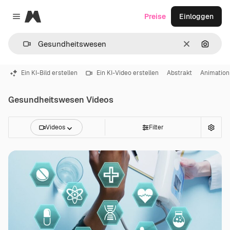
Magnific
Preise
Einloggen
Close menu
Löschen
Nach B
Ein KI-Bild erstellen
Ein KI-Video erstellen
Abstrakt
Animation
Gesundheitswesen Videos
Videos
Filter