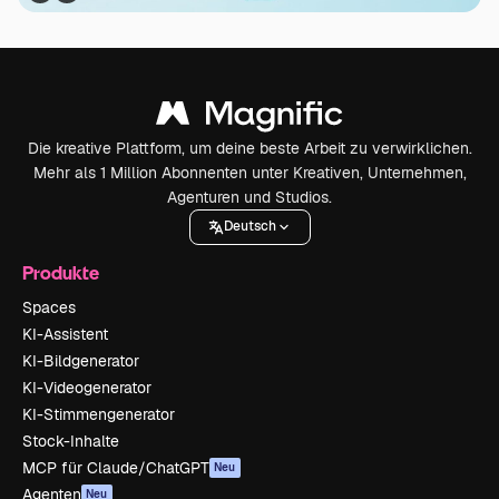
Die kreative Plattform, um deine beste Arbeit zu verwirklichen.
Mehr als 1 Million Abonnenten unter Kreativen, Unternehmen,
Agenturen und Studios.
Deutsch
Produkte
Spaces
KI-Assistent
KI-Bildgenerator
KI-Videogenerator
KI-Stimmengenerator
Stock-Inhalte
MCP für Claude/ChatGPT
Neu
Agenten
Neu