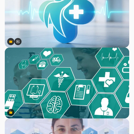
Premium
Premium
Generiert von KI
Premium
Premium