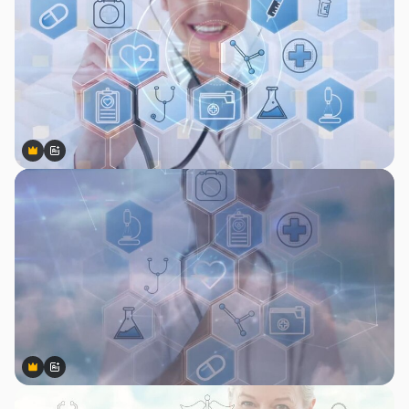
Premium
Premium
Generiert von KI
Premium
Premium
Generiert von KI