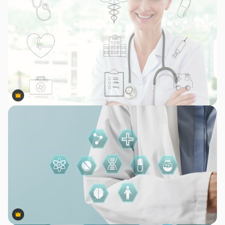
Premium
Premium
Premium
Premium