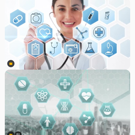
Premium
Premium