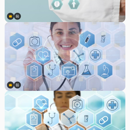
Premium
Premium
Generiert von KI
Premium
Premium
Generiert von KI