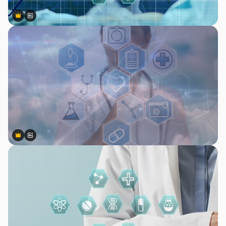
Premium
Premium
Generiert von KI
Premium
Premium
Generiert von KI