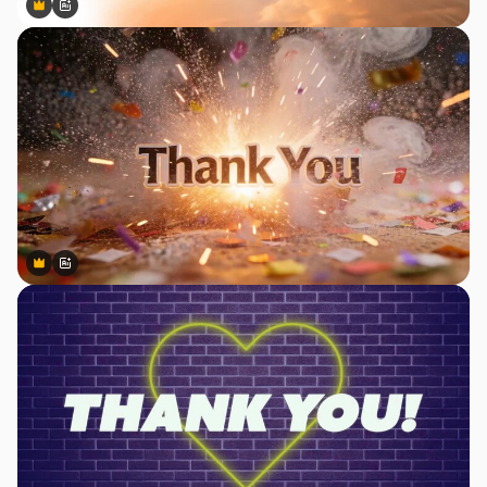
Premium
Premium
Generiert von KI
Premium
Premium
Generiert von KI