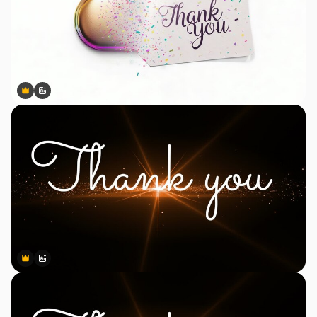
Premium
Premium
Generiert von KI
Premium
Premium
Generiert von KI