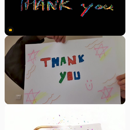
Premium
Premium