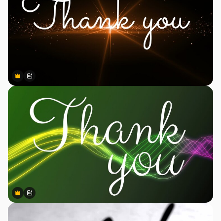
Premium
Premium
Generiert von KI
Premium
Premium
Generiert von KI