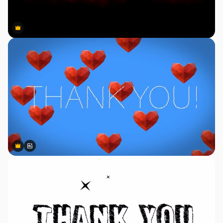
Premium
Premium
Premium
Premium
Generiert von KI