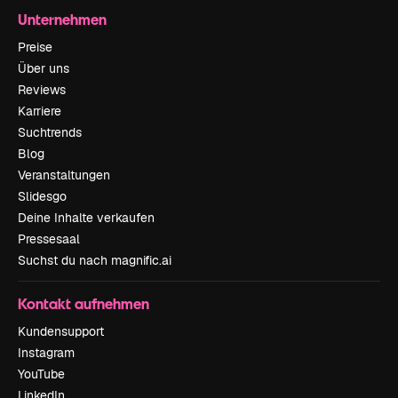
Unternehmen
Preise
Über uns
Reviews
Karriere
Suchtrends
Blog
Veranstaltungen
Slidesgo
Deine Inhalte verkaufen
Pressesaal
Suchst du nach magnific.ai
Kontakt aufnehmen
Kundensupport
Instagram
YouTube
LinkedIn