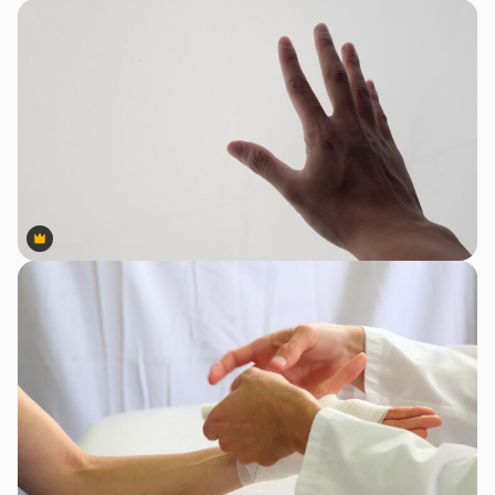
Premium
Premium