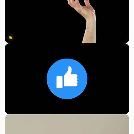
Premium
Premium