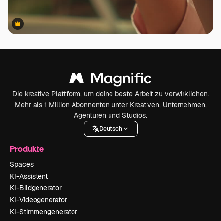
Premium
Premium
Die kreative Plattform, um deine beste Arbeit zu verwirklichen.
Mehr als 1 Million Abonnenten unter Kreativen, Unternehmen,
Agenturen und Studios.
Deutsch
Produkte
Spaces
KI-Assistent
KI-Bildgenerator
KI-Videogenerator
KI-Stimmengenerator