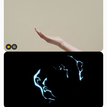
Premium
Premium
Generiert von KI