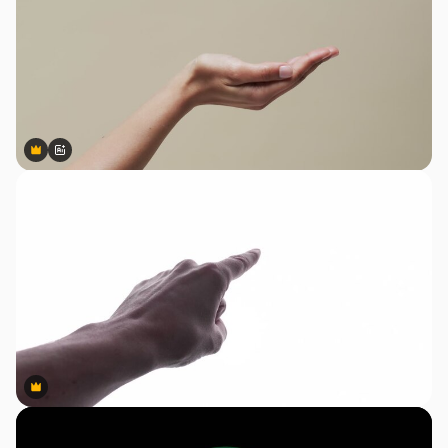
Premium
Premium
Generiert von KI
Premium
Premium