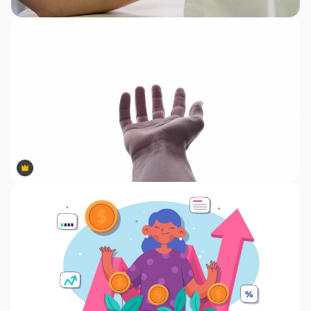
Premium
Premium