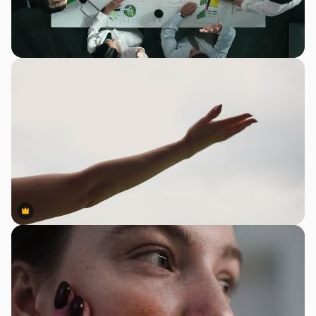
Premium
Premium