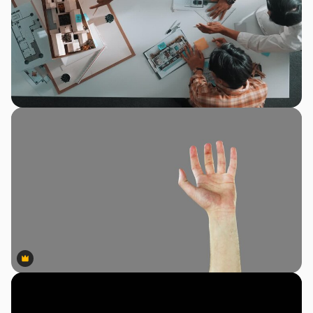
Premium
Premium