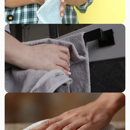
Premium
Premium