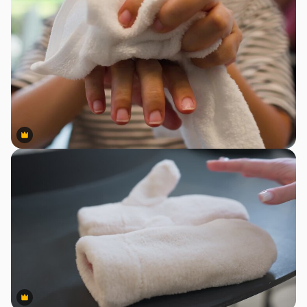
Premium
Premium
Premium
Premium