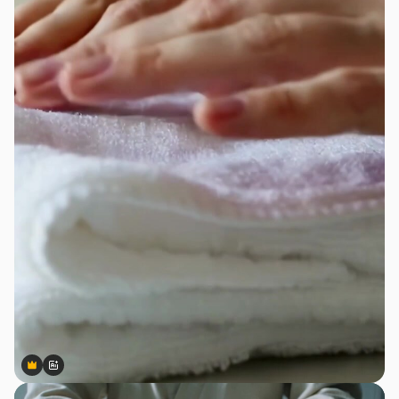
Premium
Premium
Generiert von KI