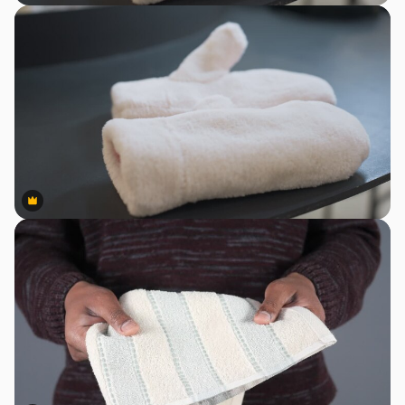
Premium
Premium