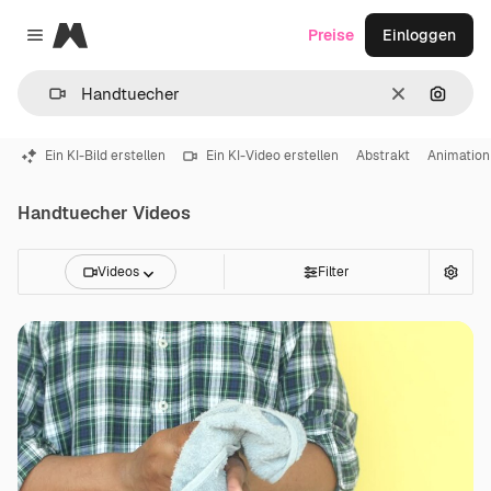
Magnific
Preise
Einloggen
Close menu
Löschen
Nach B
Ein KI-Bild erstellen
Ein KI-Video erstellen
Abstrakt
Animation
Handtuecher Videos
Videos
Filter