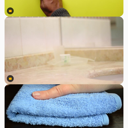
Premium
Premium
Premium
Premium