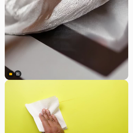
Premium
Premium
Generiert von KI