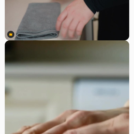
Premium
Premium