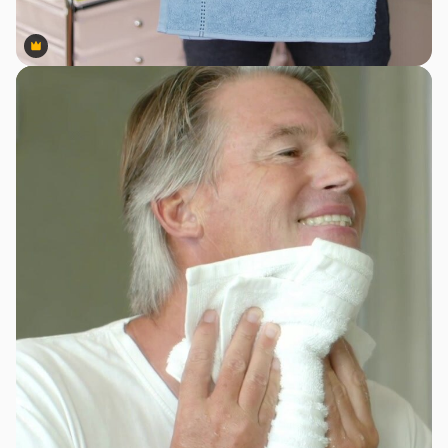
Premium
Premium