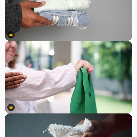
Premium
Premium
Premium
Premium