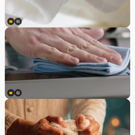
Premium
Premium
Generiert von KI
Premium
Premium
Generiert von KI