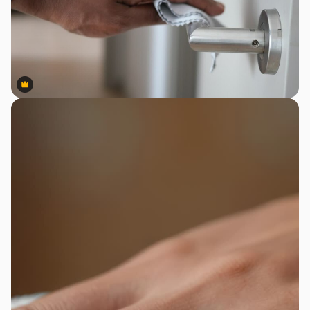
Premium
Premium