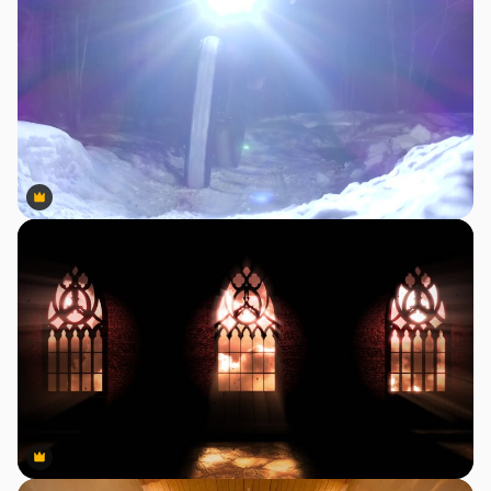
Premium
Premium
Premium
Premium