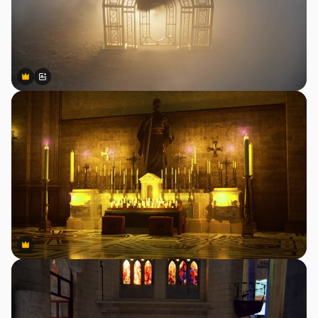
Premium
Premium
Generiert von KI
Premium
Premium