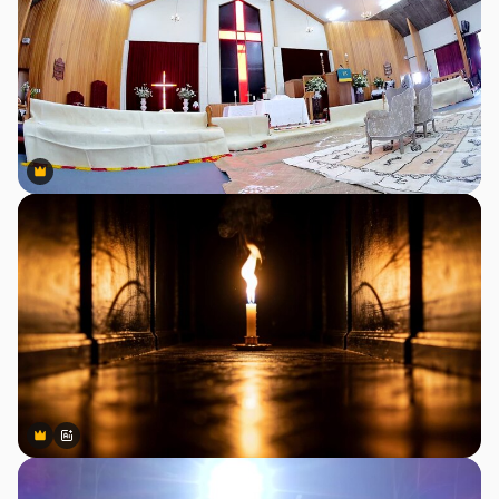
Premium
Premium
Premium
Premium
Generiert von KI