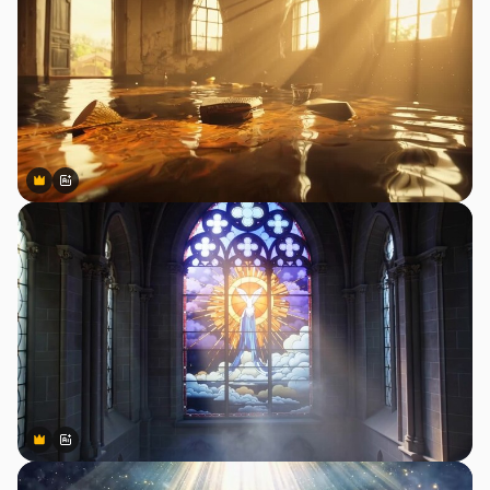
Premium
Premium
Generiert von KI
Premium
Premium
Generiert von KI