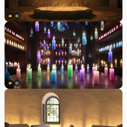
Premium
Premium
Generiert von KI
Premium
Premium
Generiert von KI