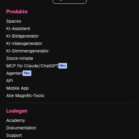
Produkte
Spaces
KI-Assistent
KI-Bildgenerator
KI-Videogenerator
KI-Stimmengenerator
Stock-Inhalte
MCP für Claude/ChatGPT
Neu
Agenten
Neu
API
Mobile App
Alle Magnific-Tools
Loslegen
Academy
Dokumentation
Support