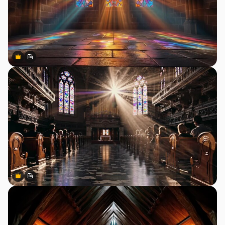
Premium
Premium
Generiert von KI
Premium
Premium
Generiert von KI