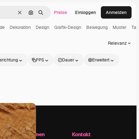
Preise
Einloggen
Anmelden
Löschen
Nach Bild suchen
Suchen
nde
Dekoration
Design
Grafik-Design
Bewegung
Muster
Tap
Relevanz
srichtung
FPS
Dauer
Erweitert
Unternehmen
Kontakt