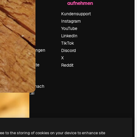
aufnehmen
Preise
Über uns
Kundensupport
Reviews
Instagram
Karriere
YouTube
ärung
Suchtrends
LinkedIn
Blog
TikTok
Veranstaltungen
Discord
um
Slidesgo
X
Deine Inhalte
Reddit
verkaufen
Pressesaal
Suchst du nach
magnific.ai
ree to the storing of cookies on your device to enhance site