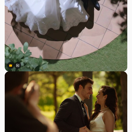
Premium
Premium
Generiert von KI