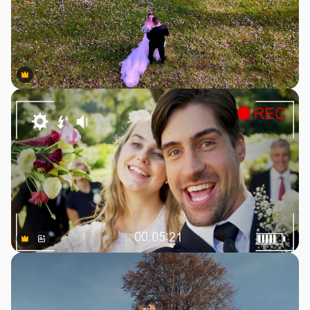
Premium
Premium
Premium
Premium
Generiert von KI