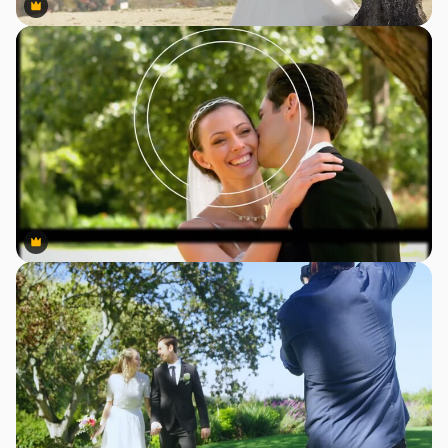
Premium
Premium
Premium
Premium