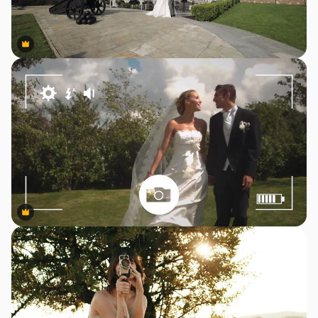
Premium
Premium
Premium
Premium