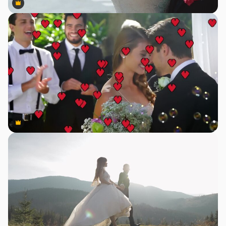
Premium
Premium
Premium
Premium