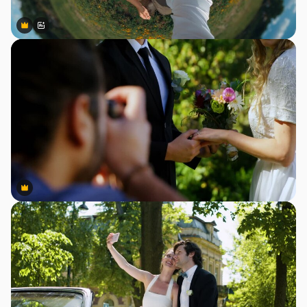
Premium
Premium
Generiert von KI
Premium
Premium