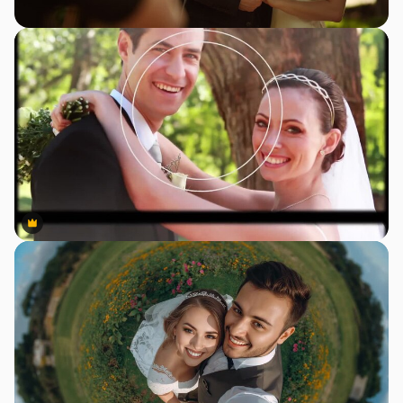
Premium
Premium