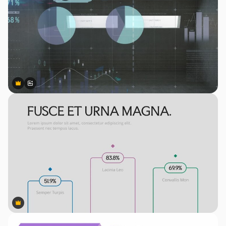
Premium
Premium
Generiert von KI
Premium
Premium