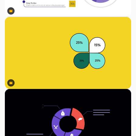
Premium
Premium
Premium
Premium