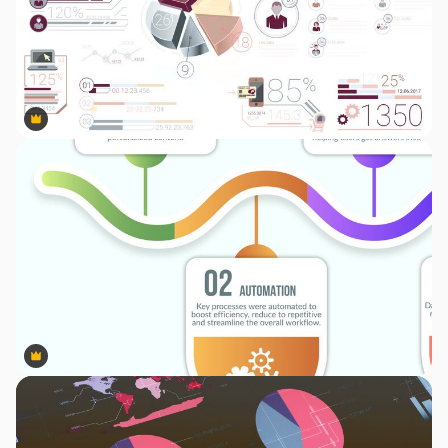
Premium
Premium
Premium
Premium