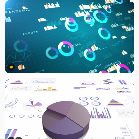
Premium
Premium