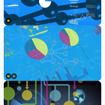
Premium
Premium
Premium
Premium
Generiert von KI