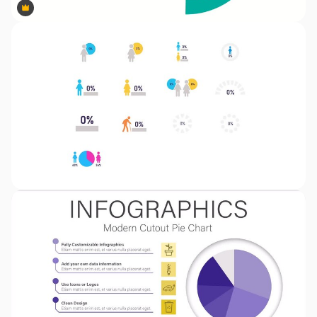
Premium
Premium