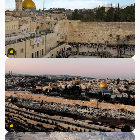
Premium
Premium
Premium
Premium