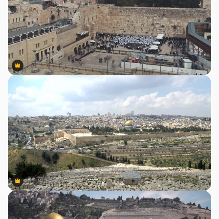
Premium
Premium
Premium
Premium