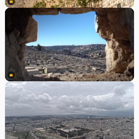
Premium
Premium
Premium
Premium