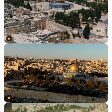
Premium
Premium
Premium
Premium