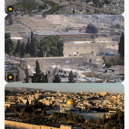
Premium
Premium
Premium
Premium