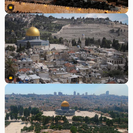
Premium
Premium
Premium
Premium