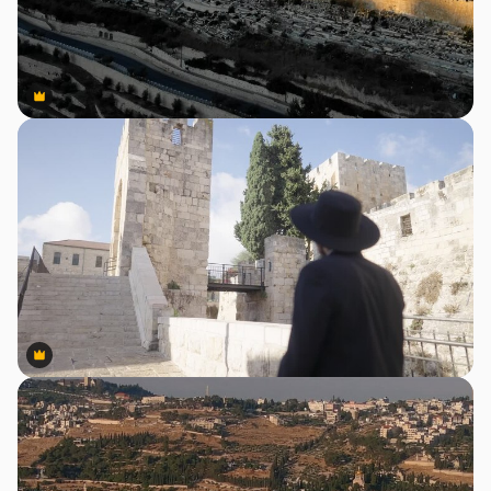
Premium
Premium
Premium
Premium