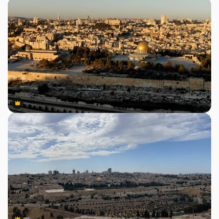
Premium
Premium