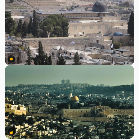
Premium
Premium
Premium
Premium