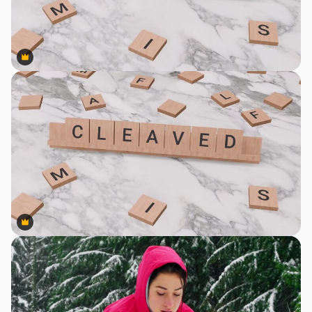
Premium
Premium
Premium
Premium