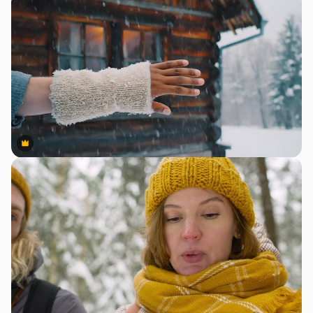
Premium
Premium