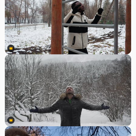
Premium
Premium
Premium
Premium