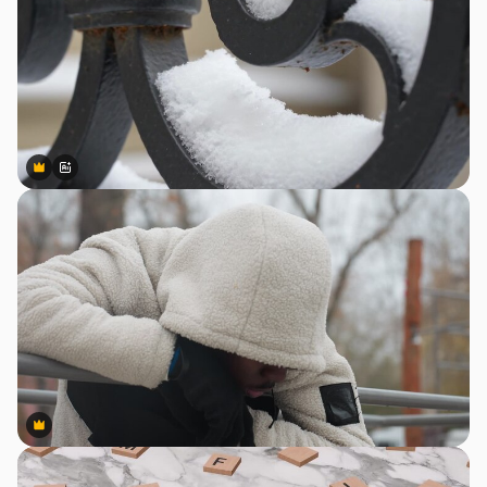
Premium
Premium
Generiert von KI
Premium
Premium