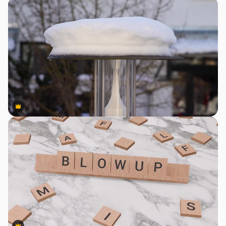
Premium
Premium