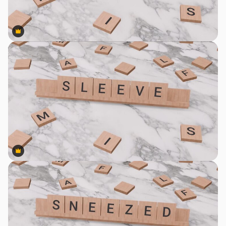
Premium
Premium
Premium
Premium