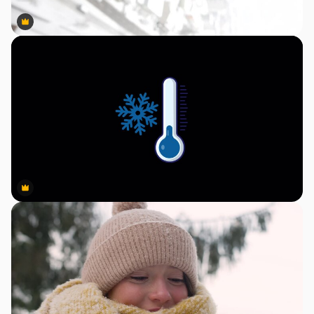
Premium
Premium
Premium
Premium