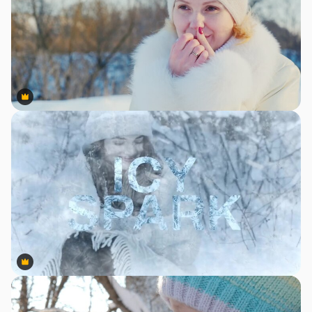
Premium
Premium
Premium
Premium