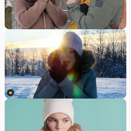
Premium
Premium