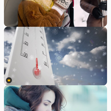
Premium
Premium