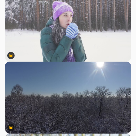
Premium
Premium
Premium
Premium