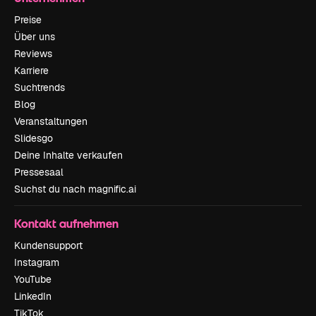
Preise
Über uns
Reviews
Karriere
Suchtrends
Blog
Veranstaltungen
Slidesgo
Deine Inhalte verkaufen
Pressesaal
Suchst du nach magnific.ai
Kontakt aufnehmen
Kundensupport
Instagram
YouTube
LinkedIn
TikTok