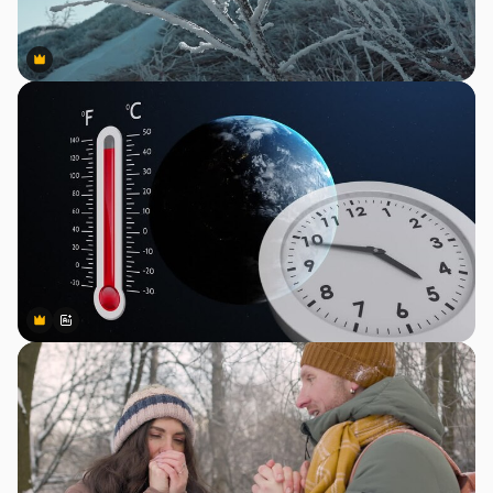
Premium
Premium
Premium
Premium
Generiert von KI