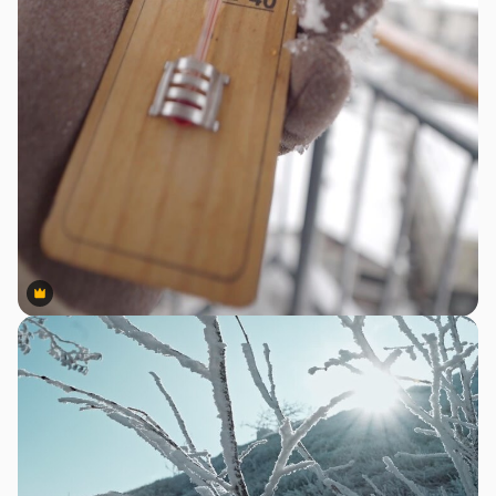
Premium
Premium