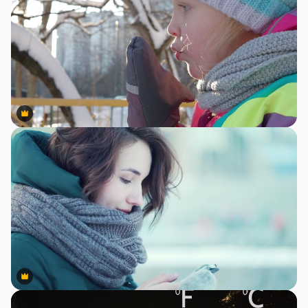
Premium
Premium
Premium
Premium