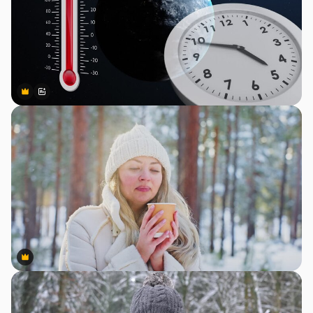
Premium
Premium
Generiert von KI
Premium
Premium