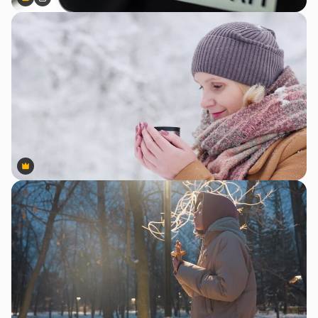
Premium
Premium
Generiert von KI
Premium
Premium