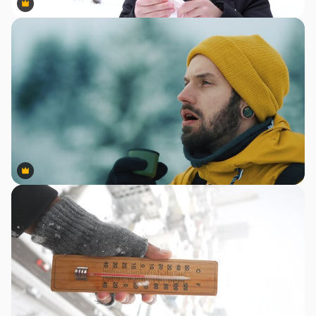
Premium
Premium
Premium
Premium