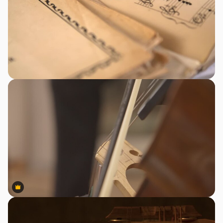
Premium
Premium