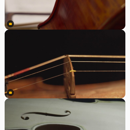
Premium
Premium
Premium
Premium