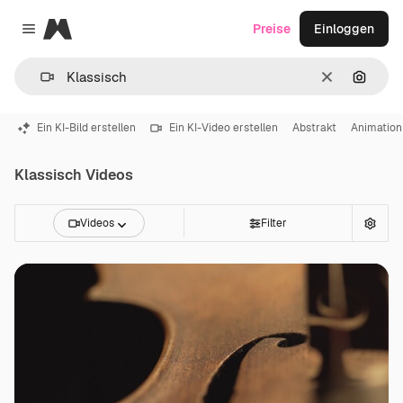
Magnific
Preise
Einloggen
Close menu
Löschen
Nach B
Ein KI-Bild erstellen
Ein KI-Video erstellen
Abstrakt
Animation
Klassisch Videos
Videos
Filter