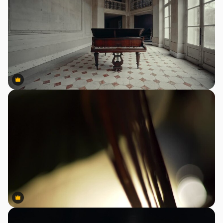
Premium
Premium
Premium
Premium