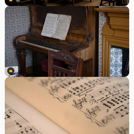
Premium
Premium
Generiert von KI
Premium
Premium