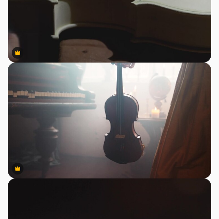
Premium
Premium
Premium
Premium