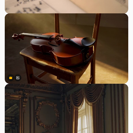
Premium
Premium
Generiert von KI