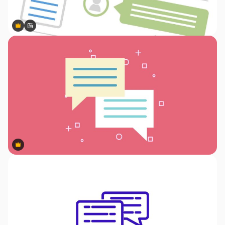
Premium
Premium
Generiert von KI
Premium
Premium