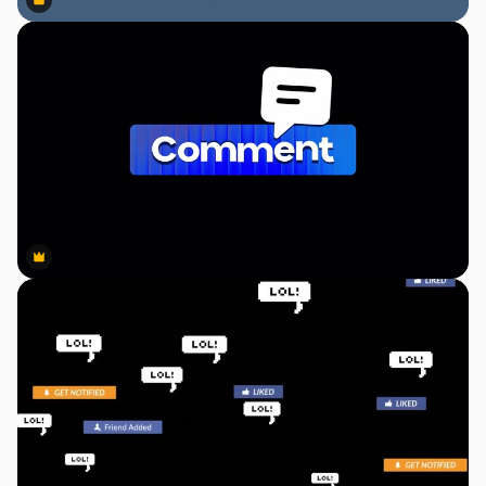
Premium
Premium
Premium
Premium