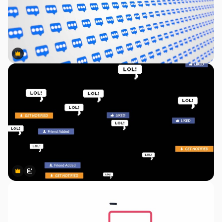
Premium
Premium
Premium
Premium
Generiert von KI