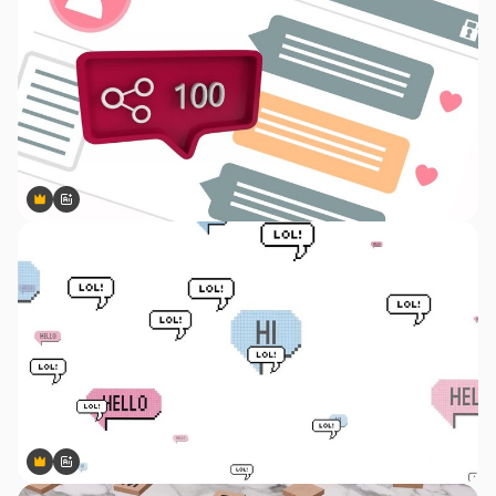
Premium
Premium
Generiert von KI
Premium
Premium
Generiert von KI