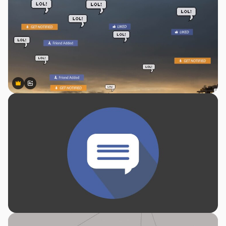
Premium
Premium
Generiert von KI