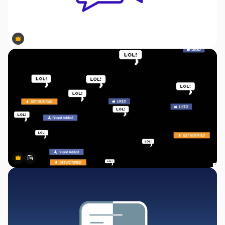
Premium
Premium
Premium
Premium
Generiert von KI