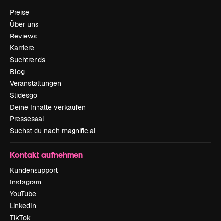
Preise
Über uns
Reviews
Karriere
Suchtrends
Blog
Veranstaltungen
Slidesgo
Deine Inhalte verkaufen
Pressesaal
Suchst du nach magnific.ai
Kontakt aufnehmen
Kundensupport
Instagram
YouTube
LinkedIn
TikTok