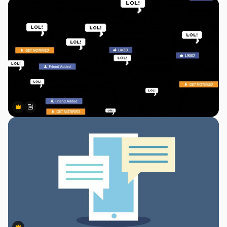
Premium
Premium
Generiert von KI