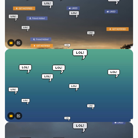
Premium
Premium
Generiert von KI
Premium
Premium
Generiert von KI