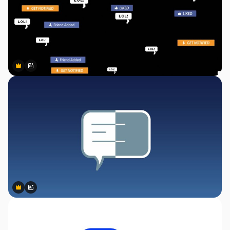
Premium
Premium
Generiert von KI
Premium
Premium
Generiert von KI