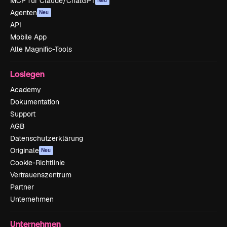
MCP für Claude/ChatGPT
Neu
Agenten
Neu
API
Mobile App
Alle Magnific-Tools
Loslegen
Academy
Dokumentation
Support
AGB
Datenschutzerklärung
Originale
Neu
Cookie-Richtlinie
Vertrauenszentrum
Partner
Unternehmen
Unternehmen