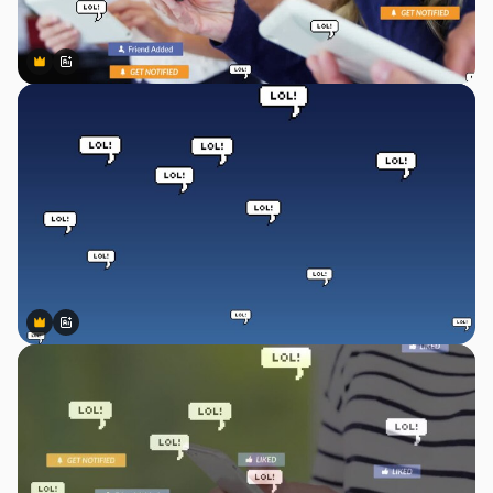
Premium
Premium
Generiert von KI
Premium
Premium
Generiert von KI